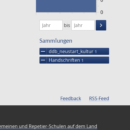
0
0
1474
1475
keyboard_arrow_right
bis
Suche
einschränke
Sammlungen
remove
ddb_neustart_kultur
1
remove
Handschriften
1
Feedback
RSS-Feed
emeinen und Repetier-Schulen auf dem Land