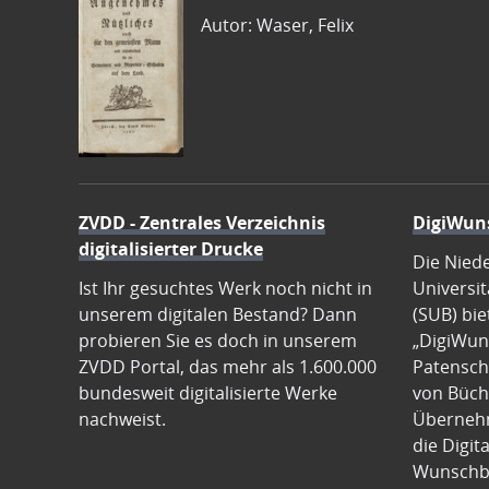
Autor: Waser, Felix
ZVDD - Zentrales Verzeichnis
DigiWun
digitalisierter Drucke
Die Nied
Ist Ihr gesuchtes Werk noch nicht in
Universit
unserem digitalen Bestand? Dann
(SUB) bie
probieren Sie es doch in unserem
„DigiWun
ZVDD Portal, das mehr als 1.600.000
Patenscha
bundesweit digitalisierte Werke
von Büch
nachweist.
Übernehm
die Digit
Wunschb