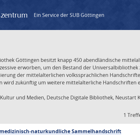
gszentrum
Ein Service der SUB Göttingen
liothek Göttingen besitzt knapp 450 abendländische mittela
ukzessive erworben, um den Bestand der Universalbibliothe
lisierung der mittelalterlichen volkssprachlichen Handschri
ion wird zukünftig um weitere mittelalterliche Handschriften
ultur und Medien, Deutsche Digitale Bibliothek, Neustart 
1 Treff
sch-medizinisch-naturkundliche Sammelhandschrift