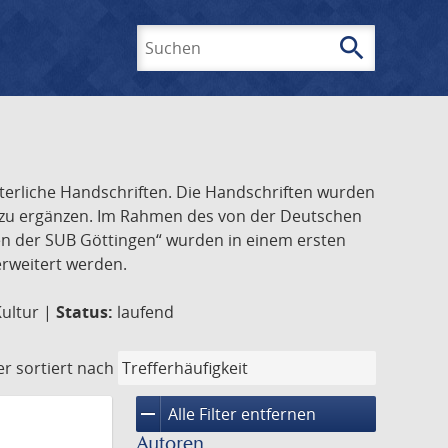
search
Suchen
lterliche Handschriften. Die Handschriften wurden
k zu ergänzen. Im Rahmen des von der Deutschen
ften der SUB Göttingen“ wurden in einem ersten
 erweitert werden.
Kultur |
Status:
laufend
er
sortiert nach
remove
Alle Filter entfernen
Autoren