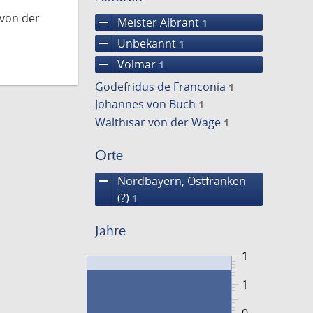
 von der
remove
Meister Albrant
1
remove
Unbekannt
1
remove
Volmar
1
Godefridus de Franconia
1
Johannes von Buch
1
Walthisar von der Wage
1
Orte
remove
Nordbayern, Ostfranken
(?)
1
Jahre
1
1