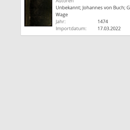
Autoren
Unbekannt; Johannes von Buch; Go
Wage
Jahr:
1474
Importdatum:
17.03.2022