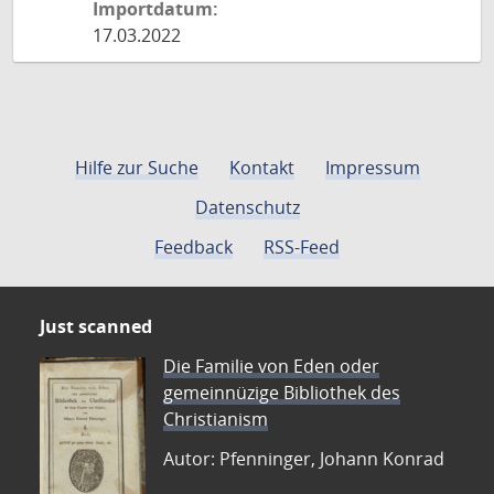
Importdatum:
17.03.2022
Hilfe zur Suche
Kontakt
Impressum
Datenschutz
Feedback
RSS-Feed
Just scanned
Die Familie von Eden oder
gemeinnüzige Bibliothek des
Christianism
Autor: Pfenninger, Johann Konrad