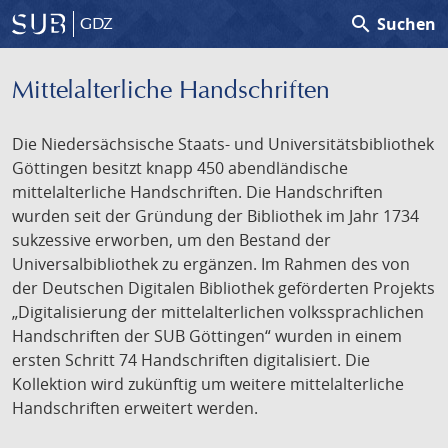
search
Suchen
GDZ
Mittelalterliche Handschriften
Die Niedersächsische Staats- und Universitätsbibliothek
Göttingen besitzt knapp 450 abendländische
mittelalterliche Handschriften. Die Handschriften
wurden seit der Gründung der Bibliothek im Jahr 1734
sukzessive erworben, um den Bestand der
Universalbibliothek zu ergänzen. Im Rahmen des von
der Deutschen Digitalen Bibliothek geförderten Projekts
„Digitalisierung der mittelalterlichen volkssprachlichen
Handschriften der SUB Göttingen“ wurden in einem
ersten Schritt 74 Handschriften digitalisiert. Die
Kollektion wird zukünftig um weitere mittelalterliche
Handschriften erweitert werden.