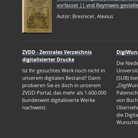
vorfasset || vnd Reymweis gestel
Autor: Bresnicer, Alexius
ZVDD - Zentrales Verzeichnis
DigiWun
digitalisierter Drucke
Die Nied
Ist Ihr gesuchtes Werk noch nicht in
Universit
unserem digitalen Bestand? Dann
(SUB) bie
probieren Sie es doch in unserem
„DigiWun
ZVDD Portal, das mehr als 1.600.000
Patenscha
bundesweit digitalisierte Werke
von Büch
nachweist.
Übernehm
die Digit
Wunschb