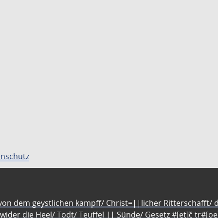
nschutz
n dem geystlichen kampff/ Christ=||licher Ritterschafft/ da
 wider die Heel/ Todt/ Teuffel || Sünde/ Gesetz #[et]c̃ tr#[o