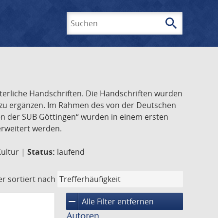
search
Suchen
lterliche Handschriften. Die Handschriften wurden
k zu ergänzen. Im Rahmen des von der Deutschen
ften der SUB Göttingen“ wurden in einem ersten
 erweitert werden.
Kultur |
Status:
laufend
er
sortiert nach
remove
Alle Filter entfernen
Autoren