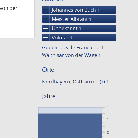
 von der
remove
Johannes von Buch
1
remove
Meister Albrant
1
remove
Unbekannt
1
remove
Volmar
1
Godefridus de Franconia
1
Walthisar von der Wage
1
Orte
Nordbayern, Ostfranken (?)
1
Jahre
1
1
0