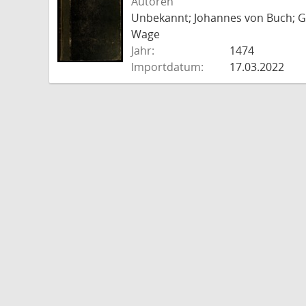
Autoren
Unbekannt; Johannes von Buch; Go
Wage
Jahr:
1474
Importdatum:
17.03.2022