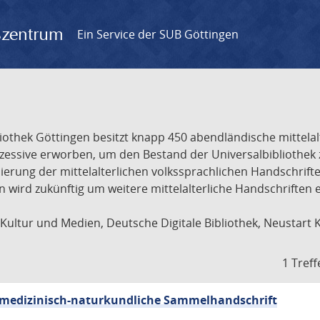
gszentrum
Ein Service der SUB Göttingen
liothek Göttingen besitzt knapp 450 abendländische mittela
ukzessive erworben, um den Bestand der Universalbibliothe
lisierung der mittelalterlichen volkssprachlichen Handschri
ion wird zukünftig um weitere mittelalterliche Handschriften
ultur und Medien, Deutsche Digitale Bibliothek, Neustart 
1 Treff
sch-medizinisch-naturkundliche Sammelhandschrift