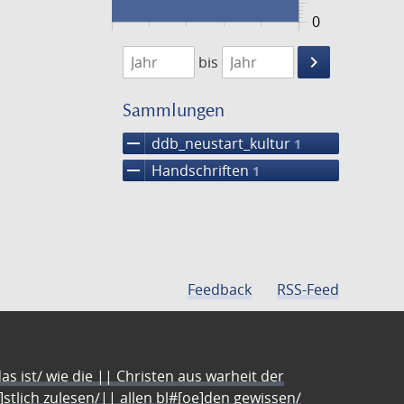
0
1474
1475
keyboard_arrow_right
bis
Suche
einschränke
Sammlungen
remove
ddb_neustart_kultur
1
remove
Handschriften
1
Feedback
RSS-Feed
s ist/ wie die || Christen aus warheit der
e]stlich zulesen/|| allen bl#[oe]den gewissen/