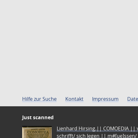
Hilfe zur Suche
Kontakt
Impressum
Date
Just scanned
Lienhard Hirsing.|| COMOEDIA || vo
schrifft/ sich legen || m#[ue]ssen/