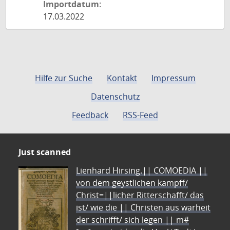
Importdatum:
17.03.2022
Hilfe zur Suche
Kontakt
Impressum
Datenschutz
Feedback
RSS-Feed
Just scanned
Lienhard Hirsing.|| COMOEDIA ||
von dem geystlichen kampff/
Christ=||licher Ritterschafft/ das
ist/ wie die || Christen aus warheit
der schrifft/ sich legen || m#