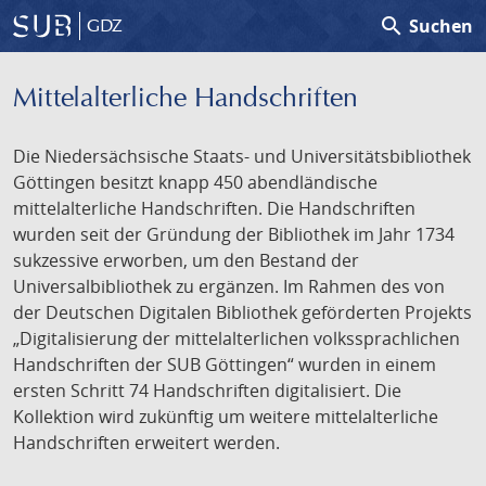
search
Suchen
GDZ
Mittelalterliche Handschriften
Die Niedersächsische Staats- und Universitätsbibliothek
Göttingen besitzt knapp 450 abendländische
mittelalterliche Handschriften. Die Handschriften
wurden seit der Gründung der Bibliothek im Jahr 1734
sukzessive erworben, um den Bestand der
Universalbibliothek zu ergänzen. Im Rahmen des von
der Deutschen Digitalen Bibliothek geförderten Projekts
„Digitalisierung der mittelalterlichen volkssprachlichen
Handschriften der SUB Göttingen“ wurden in einem
ersten Schritt 74 Handschriften digitalisiert. Die
Kollektion wird zukünftig um weitere mittelalterliche
Handschriften erweitert werden.