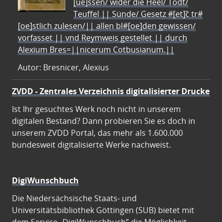
[ue]ssen/ wider die Heel/ Todt/
Teuffel || Sünde/ Gesetz #[et]c̃ tr#
[oe]stlich zulesen/|| allen bl#[oe]den gewissen/
vorfasset || vnd Reymweis gestellet || durch
Alexium Bres=||nicerum Cotbusianum.||
Autor: Bresnicer, Alexius
ZVDD - Zentrales Verzeichnis digitalisierter Drucke
Ist Ihr gesuchtes Werk noch nicht in unserem
digitalen Bestand? Dann probieren Sie es doch in
unserem ZVDD Portal, das mehr als 1.600.000
bundesweit digitalisierte Werke nachweist.
DigiWunschbuch
Die Niedersächsische Staats- und
Universitätsbibliothek Göttingen (SUB) bietet mit