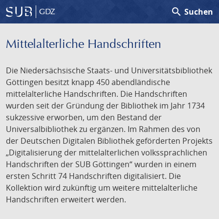
search
Suchen
GDZ
Mittelalterliche Handschriften
Die Niedersächsische Staats- und Universitätsbibliothek
Göttingen besitzt knapp 450 abendländische
mittelalterliche Handschriften. Die Handschriften
wurden seit der Gründung der Bibliothek im Jahr 1734
sukzessive erworben, um den Bestand der
Universalbibliothek zu ergänzen. Im Rahmen des von
der Deutschen Digitalen Bibliothek geförderten Projekts
„Digitalisierung der mittelalterlichen volkssprachlichen
Handschriften der SUB Göttingen“ wurden in einem
ersten Schritt 74 Handschriften digitalisiert. Die
Kollektion wird zukünftig um weitere mittelalterliche
Handschriften erweitert werden.