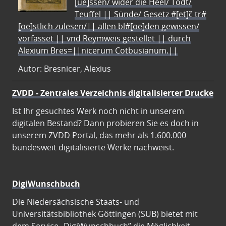
[ue]ssen/ wider die Heel/ Todt/
Teuffel || Sünde/ Gesetz #[et]c̃ tr#
[oe]stlich zulesen/|| allen bl#[oe]den gewissen/
vorfasset || vnd Reymweis gestellet || durch
Alexium Bres=||nicerum Cotbusianum.||
Autor: Bresnicer, Alexius
ZVDD - Zentrales Verzeichnis digitalisierter Drucke
Ist Ihr gesuchtes Werk noch nicht in unserem
digitalen Bestand? Dann probieren Sie es doch in
unserem ZVDD Portal, das mehr als 1.600.000
bundesweit digitalisierte Werke nachweist.
DigiWunschbuch
Die Niedersächsische Staats- und
Universitätsbibliothek Göttingen (SUB) bietet mit