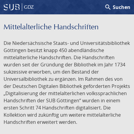
search
Suchen
GDZ
Mittelalterliche Handschriften
Die Niedersächsische Staats- und Universitätsbibliothek
Göttingen besitzt knapp 450 abendländische
mittelalterliche Handschriften. Die Handschriften
wurden seit der Gründung der Bibliothek im Jahr 1734
sukzessive erworben, um den Bestand der
Universalbibliothek zu ergänzen. Im Rahmen des von
der Deutschen Digitalen Bibliothek geförderten Projekts
„Digitalisierung der mittelalterlichen volkssprachlichen
Handschriften der SUB Göttingen“ wurden in einem
ersten Schritt 74 Handschriften digitalisiert. Die
Kollektion wird zukünftig um weitere mittelalterliche
Handschriften erweitert werden.