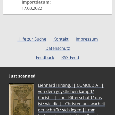
Importdatum:
17.03.2022
Hilfe zur Suche
Kontakt
Impressum
Datenschutz
Feedback
RSS-Feed
Just scanned
Lienhard Hirsing.|| COMOEDIA ||
von dem geystlichen kampff/
Christ=||licher Ritterschafft/ das
ist/ wie die || Christen aus warheit
der schrifft/ sich legen || m#