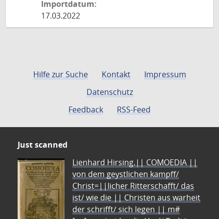
Importdatum:
17.03.2022
Hilfe zur Suche
Kontakt
Impressum
Datenschutz
Feedback
RSS-Feed
Just scanned
Lienhard Hirsing.|| COMOEDIA ||
von dem geystlichen kampff/
Christ=||licher Ritterschafft/ das
ist/ wie die || Christen aus warheit
der schrifft/ sich legen || m#