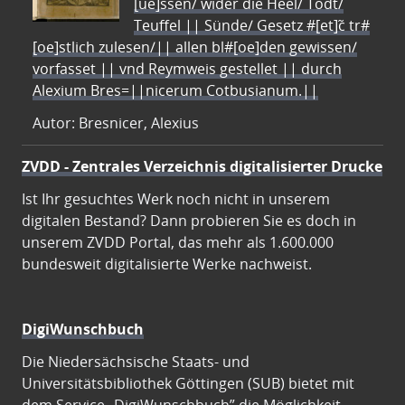
[ue]ssen/ wider die Heel/ Todt/
Teuffel || Sünde/ Gesetz #[et]c̃ tr#
[oe]stlich zulesen/|| allen bl#[oe]den gewissen/
vorfasset || vnd Reymweis gestellet || durch
Alexium Bres=||nicerum Cotbusianum.||
Autor: Bresnicer, Alexius
ZVDD - Zentrales Verzeichnis digitalisierter Drucke
Ist Ihr gesuchtes Werk noch nicht in unserem
digitalen Bestand? Dann probieren Sie es doch in
unserem ZVDD Portal, das mehr als 1.600.000
bundesweit digitalisierte Werke nachweist.
DigiWunschbuch
Die Niedersächsische Staats- und
Universitätsbibliothek Göttingen (SUB) bietet mit