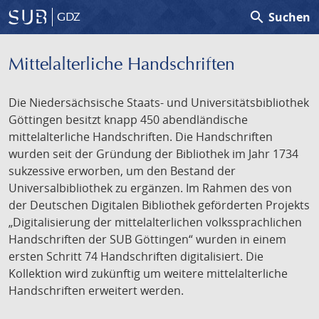
search
Suchen
GDZ
Mittelalterliche Handschriften
Die Niedersächsische Staats- und Universitätsbibliothek
Göttingen besitzt knapp 450 abendländische
mittelalterliche Handschriften. Die Handschriften
wurden seit der Gründung der Bibliothek im Jahr 1734
sukzessive erworben, um den Bestand der
Universalbibliothek zu ergänzen. Im Rahmen des von
der Deutschen Digitalen Bibliothek geförderten Projekts
„Digitalisierung der mittelalterlichen volkssprachlichen
Handschriften der SUB Göttingen“ wurden in einem
ersten Schritt 74 Handschriften digitalisiert. Die
Kollektion wird zukünftig um weitere mittelalterliche
Handschriften erweitert werden.