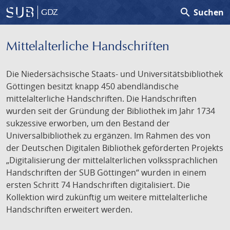
search
Suchen
GDZ
Mittelalterliche Handschriften
Die Niedersächsische Staats- und Universitätsbibliothek
Göttingen besitzt knapp 450 abendländische
mittelalterliche Handschriften. Die Handschriften
wurden seit der Gründung der Bibliothek im Jahr 1734
sukzessive erworben, um den Bestand der
Universalbibliothek zu ergänzen. Im Rahmen des von
der Deutschen Digitalen Bibliothek geförderten Projekts
„Digitalisierung der mittelalterlichen volkssprachlichen
Handschriften der SUB Göttingen“ wurden in einem
ersten Schritt 74 Handschriften digitalisiert. Die
Kollektion wird zukünftig um weitere mittelalterliche
Handschriften erweitert werden.