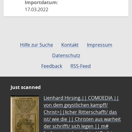
Importdatum:
17.03.2022
Hilfe zur Suche
Kontakt
Impressum
Datenschutz
Feedback
RSS-Feed
Just scanned
Lienhard Hirsing.|| COMOEDIA ||
von dem geystlichen kampff/
Christ=||licher Ritterschafft/ das
ist/ wie die || Christen aus warheit
der schrifft/ sich legen || m#