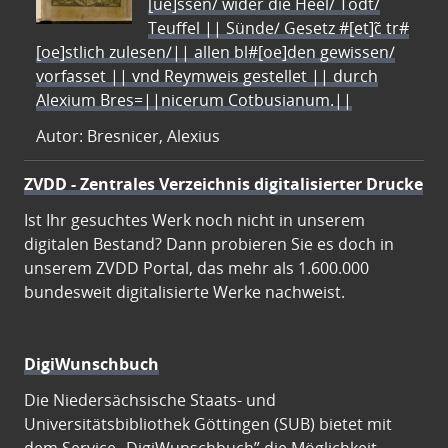
[ue]ssen/ wider die Heel/ Todt/
Teuffel || Sünde/ Gesetz #[et]c̃ tr#
[oe]stlich zulesen/|| allen bl#[oe]den gewissen/
vorfasset || vnd Reymweis gestellet || durch
Alexium Bres=||nicerum Cotbusianum.||
Autor: Bresnicer, Alexius
ZVDD - Zentrales Verzeichnis digitalisierter Drucke
Ist Ihr gesuchtes Werk noch nicht in unserem
digitalen Bestand? Dann probieren Sie es doch in
unserem ZVDD Portal, das mehr als 1.600.000
bundesweit digitalisierte Werke nachweist.
DigiWunschbuch
Die Niedersächsische Staats- und
Universitätsbibliothek Göttingen (SUB) bietet mit