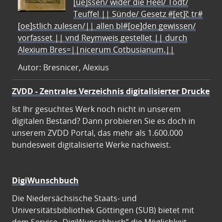
[ue]ssen/ wider die Heel/ Todt/
Teuffel || Sünde/ Gesetz #[et]c̃ tr#
[oe]stlich zulesen/|| allen bl#[oe]den gewissen/
vorfasset || vnd Reymweis gestellet || durch
Alexium Bres=||nicerum Cotbusianum.||
Autor: Bresnicer, Alexius
ZVDD - Zentrales Verzeichnis digitalisierter Drucke
Ist Ihr gesuchtes Werk noch nicht in unserem
digitalen Bestand? Dann probieren Sie es doch in
unserem ZVDD Portal, das mehr als 1.600.000
bundesweit digitalisierte Werke nachweist.
DigiWunschbuch
Die Niedersächsische Staats- und
Universitätsbibliothek Göttingen (SUB) bietet mit