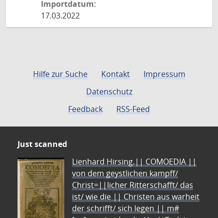
Importdatum:
17.03.2022
Hilfe zur Suche
Kontakt
Impressum
Datenschutz
Feedback
RSS-Feed
Just scanned
Lienhard Hirsing.|| COMOEDIA ||
von dem geystlichen kampff/
Christ=||licher Ritterschafft/ das
ist/ wie die || Christen aus warheit
der schrifft/ sich legen || m#