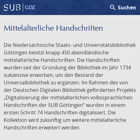
search
Suchen
GDZ
Mittelalterliche Handschriften
Die Niedersächsische Staats- und Universitätsbibliothek
Göttingen besitzt knapp 450 abendländische
mittelalterliche Handschriften. Die Handschriften
wurden seit der Gründung der Bibliothek im Jahr 1734
sukzessive erworben, um den Bestand der
Universalbibliothek zu ergänzen. Im Rahmen des von
der Deutschen Digitalen Bibliothek geförderten Projekts
„Digitalisierung der mittelalterlichen volkssprachlichen
Handschriften der SUB Göttingen“ wurden in einem
ersten Schritt 74 Handschriften digitalisiert. Die
Kollektion wird zukünftig um weitere mittelalterliche
Handschriften erweitert werden.