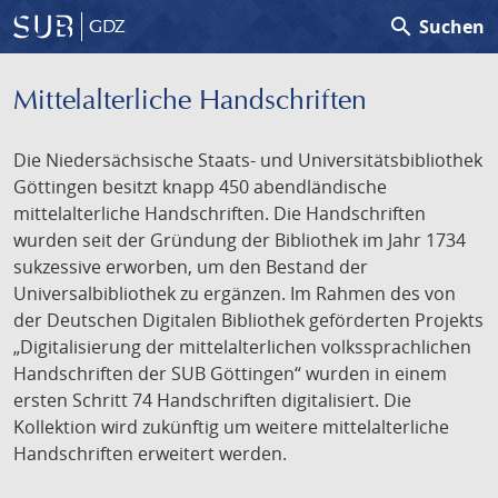
search
Suchen
GDZ
Mittelalterliche Handschriften
Die Niedersächsische Staats- und Universitätsbibliothek
Göttingen besitzt knapp 450 abendländische
mittelalterliche Handschriften. Die Handschriften
wurden seit der Gründung der Bibliothek im Jahr 1734
sukzessive erworben, um den Bestand der
Universalbibliothek zu ergänzen. Im Rahmen des von
der Deutschen Digitalen Bibliothek geförderten Projekts
„Digitalisierung der mittelalterlichen volkssprachlichen
Handschriften der SUB Göttingen“ wurden in einem
ersten Schritt 74 Handschriften digitalisiert. Die
Kollektion wird zukünftig um weitere mittelalterliche
Handschriften erweitert werden.