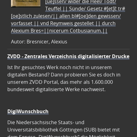
[ue]ssen/ wider die Heel/ Todt/
Teuffel || Sünde/ Gesetz #[et]c̃ tr#
[oe]stlich zulesen/|| allen bl#[oe]den gewissen/
vorfasset || vnd Reymweis gestellet || durch
Alexium Bres=||nicerum Cotbusianum.||
Autor: Bresnicer, Alexius
ZVDD - Zentrales Verzeichnis digitalisierter Drucke
Ist Ihr gesuchtes Werk noch nicht in unserem
digitalen Bestand? Dann probieren Sie es doch in
unserem ZVDD Portal, das mehr als 1.600.000
bundesweit digitalisierte Werke nachweist.
DigiWunschbuch
Die Niedersächsische Staats- und
Universitätsbibliothek Göttingen (SUB) bietet mit