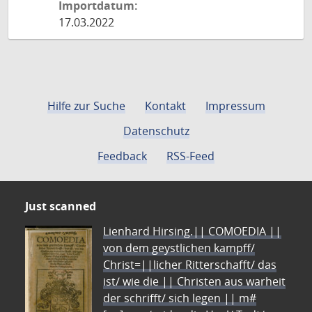
Importdatum:
17.03.2022
Hilfe zur Suche
Kontakt
Impressum
Datenschutz
Feedback
RSS-Feed
Just scanned
Lienhard Hirsing.|| COMOEDIA ||
von dem geystlichen kampff/
Christ=||licher Ritterschafft/ das
ist/ wie die || Christen aus warheit
der schrifft/ sich legen || m#