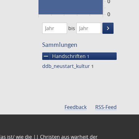
0
0
1474
1475
keyboard_arrow_right
bis
Suche
einschränke
Sammlungen
remove
Handschriften
1
ddb_neustart_kultur
1
Feedback
RSS-Feed
s ist/ wie die || Christen aus warheit der