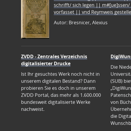
schrifft/ sich legen || m#[ue]ssen/
vorfasset || vnd Reymweis gestel
Autor: Bresnicer, Alexius
ZVDD - Zentrales Verzeichnis
DigiWun
digitalisierter Drucke
Die Nied
Ist Ihr gesuchtes Werk noch nicht in
Universit
unserem digitalen Bestand? Dann
(SUB) bie
probieren Sie es doch in unserem
„DigiWun
ZVDD Portal, das mehr als 1.600.000
Patenscha
bundesweit digitalisierte Werke
von Büch
nachweist.
Übernehm
die Digit
Wunschb