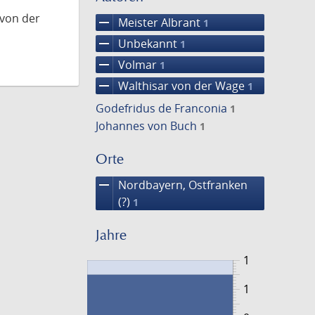
 von der
remove
Meister Albrant
1
remove
Unbekannt
1
remove
Volmar
1
remove
Walthisar von der Wage
1
Godefridus de Franconia
1
Johannes von Buch
1
Orte
remove
Nordbayern, Ostfranken
(?)
1
Jahre
1
1