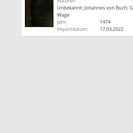
Autoren
Unbekannt; Johannes von Buch; Go
Wage
Jahr:
1474
Importdatum:
17.03.2022