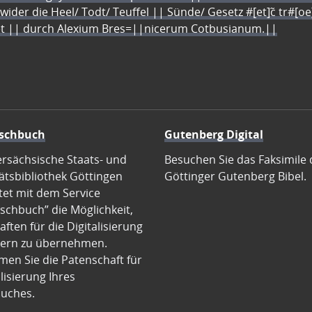
 wider die Heel/ Todt/ Teuffel || Sünde/ Gesetz #[et]c̃ tr#[o
let || durch Alexium Bres=||nicerum Cotbusianum.||
schbuch
Gutenberg Digital
ersächsische Staats- und
Besuchen Sie das Faksimile 
ätsbibliothek Göttingen
Göttinger Gutenberg Bibel.
tet mit dem Service
schbuch” die Möglichkeit,
ften für die Digitalisierung
ern zu übernehmen.
en Sie die Patenschaft für
alisierung Ihres
uches.