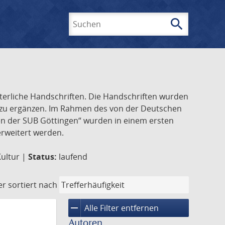
search
Suchen
lterliche Handschriften. Die Handschriften wurden
k zu ergänzen. Im Rahmen des von der Deutschen
ften der SUB Göttingen“ wurden in einem ersten
 erweitert werden.
Kultur |
Status:
laufend
er
sortiert nach
remove
Alle Filter entfernen
Autoren