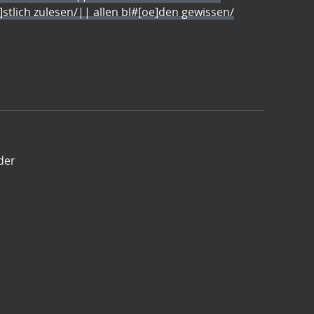
e]stlich zulesen/|| allen bl#[oe]den gewissen/
der