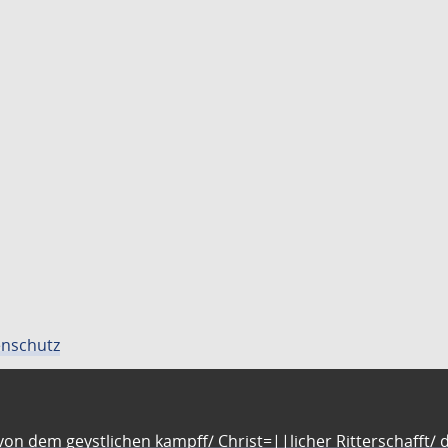
nschutz
n dem geystlichen kampff/ Christ=||licher Ritterschafft/ da