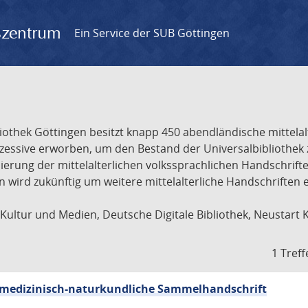
gszentrum
Ein Service der SUB Göttingen
liothek Göttingen besitzt knapp 450 abendländische mittela
ukzessive erworben, um den Bestand der Universalbibliothe
lisierung der mittelalterlichen volkssprachlichen Handschri
ion wird zukünftig um weitere mittelalterliche Handschriften
ultur und Medien, Deutsche Digitale Bibliothek, Neustart 
1 Treff
sch-medizinisch-naturkundliche Sammelhandschrift