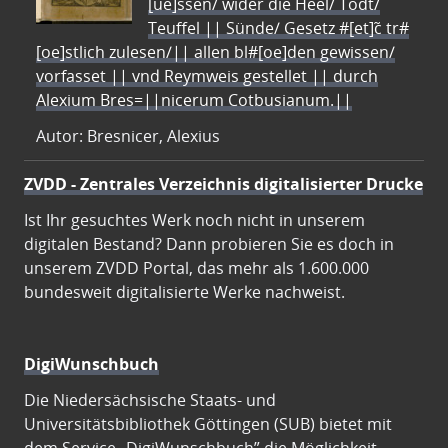
[ue]ssen/ wider die Heel/ Todt/
Teuffel || Sünde/ Gesetz #[et]c̃ tr#
[oe]stlich zulesen/|| allen bl#[oe]den gewissen/
vorfasset || vnd Reymweis gestellet || durch
Alexium Bres=||nicerum Cotbusianum.||
Autor: Bresnicer, Alexius
ZVDD - Zentrales Verzeichnis digitalisierter Drucke
Ist Ihr gesuchtes Werk noch nicht in unserem
digitalen Bestand? Dann probieren Sie es doch in
unserem ZVDD Portal, das mehr als 1.600.000
bundesweit digitalisierte Werke nachweist.
DigiWunschbuch
Die Niedersächsische Staats- und
Universitätsbibliothek Göttingen (SUB) bietet mit