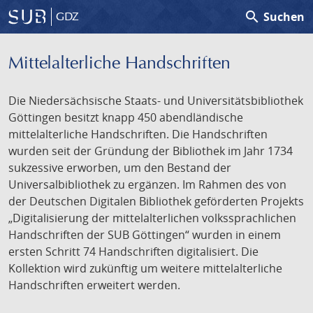
search
Suchen
GDZ
Mittelalterliche Handschriften
Die Niedersächsische Staats- und Universitätsbibliothek
Göttingen besitzt knapp 450 abendländische
mittelalterliche Handschriften. Die Handschriften
wurden seit der Gründung der Bibliothek im Jahr 1734
sukzessive erworben, um den Bestand der
Universalbibliothek zu ergänzen. Im Rahmen des von
der Deutschen Digitalen Bibliothek geförderten Projekts
„Digitalisierung der mittelalterlichen volkssprachlichen
Handschriften der SUB Göttingen“ wurden in einem
ersten Schritt 74 Handschriften digitalisiert. Die
Kollektion wird zukünftig um weitere mittelalterliche
Handschriften erweitert werden.