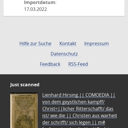
Importdatum:
17.03.2022
Hilfe zur Suche
Kontakt
Impressum
Datenschutz
Feedback
RSS-Feed
Just scanned
Lienhard Hirsing.|| COMOEDIA ||
von dem geystlichen kampff/
Christ=||licher Ritterschafft/ das
ist/ wie die || Christen aus warheit
der schrifft/ sich legen || m#