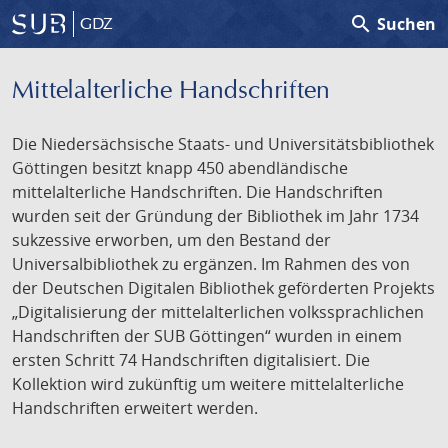
search
Suchen
GDZ
Mittelalterliche Handschriften
Die Niedersächsische Staats- und Universitätsbibliothek
Göttingen besitzt knapp 450 abendländische
mittelalterliche Handschriften. Die Handschriften
wurden seit der Gründung der Bibliothek im Jahr 1734
sukzessive erworben, um den Bestand der
Universalbibliothek zu ergänzen. Im Rahmen des von
der Deutschen Digitalen Bibliothek geförderten Projekts
„Digitalisierung der mittelalterlichen volkssprachlichen
Handschriften der SUB Göttingen“ wurden in einem
ersten Schritt 74 Handschriften digitalisiert. Die
Kollektion wird zukünftig um weitere mittelalterliche
Handschriften erweitert werden.