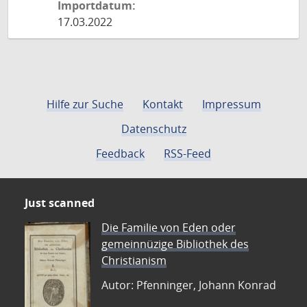
Importdatum:
17.03.2022
Hilfe zur Suche
Kontakt
Impressum
Datenschutz
Feedback
RSS-Feed
Just scanned
Die Familie von Eden oder
gemeinnüzige Bibliothek des
Christianism
Autor: Pfenninger, Johann Konrad