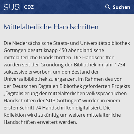
search
Suchen
GDZ
Mittelalterliche Handschriften
Die Niedersächsische Staats- und Universitätsbibliothek
Göttingen besitzt knapp 450 abendländische
mittelalterliche Handschriften. Die Handschriften
wurden seit der Gründung der Bibliothek im Jahr 1734
sukzessive erworben, um den Bestand der
Universalbibliothek zu ergänzen. Im Rahmen des von
der Deutschen Digitalen Bibliothek geförderten Projekts
„Digitalisierung der mittelalterlichen volkssprachlichen
Handschriften der SUB Göttingen“ wurden in einem
ersten Schritt 74 Handschriften digitalisiert. Die
Kollektion wird zukünftig um weitere mittelalterliche
Handschriften erweitert werden.