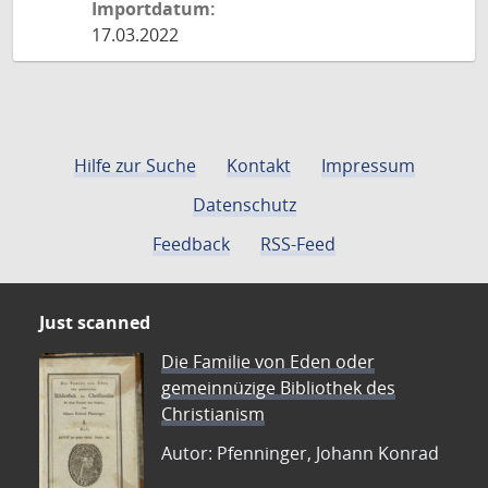
Importdatum:
17.03.2022
Hilfe zur Suche
Kontakt
Impressum
Datenschutz
Feedback
RSS-Feed
Just scanned
Die Familie von Eden oder
gemeinnüzige Bibliothek des
Christianism
Autor: Pfenninger, Johann Konrad