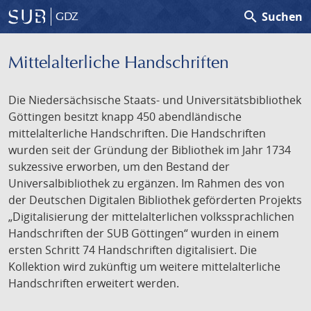
search
Suchen
GDZ
Mittelalterliche Handschriften
Die Niedersächsische Staats- und Universitätsbibliothek
Göttingen besitzt knapp 450 abendländische
mittelalterliche Handschriften. Die Handschriften
wurden seit der Gründung der Bibliothek im Jahr 1734
sukzessive erworben, um den Bestand der
Universalbibliothek zu ergänzen. Im Rahmen des von
der Deutschen Digitalen Bibliothek geförderten Projekts
„Digitalisierung der mittelalterlichen volkssprachlichen
Handschriften der SUB Göttingen“ wurden in einem
ersten Schritt 74 Handschriften digitalisiert. Die
Kollektion wird zukünftig um weitere mittelalterliche
Handschriften erweitert werden.