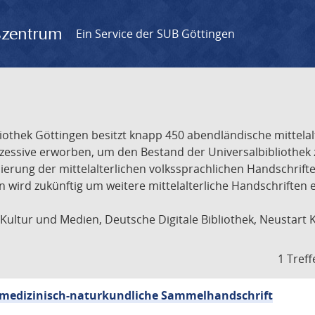
gszentrum
Ein Service der SUB Göttingen
liothek Göttingen besitzt knapp 450 abendländische mittela
ukzessive erworben, um den Bestand der Universalbibliothe
lisierung der mittelalterlichen volkssprachlichen Handschri
ion wird zukünftig um weitere mittelalterliche Handschriften
ultur und Medien, Deutsche Digitale Bibliothek, Neustart 
1 Treff
sch-medizinisch-naturkundliche Sammelhandschrift