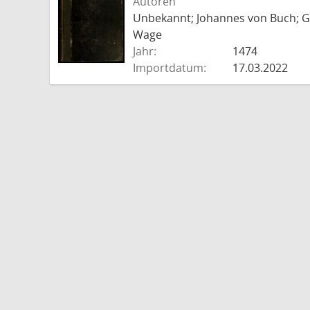
Autoren
Unbekannt; Johannes von Buch; Go
Wage
Jahr:
1474
Importdatum:
17.03.2022