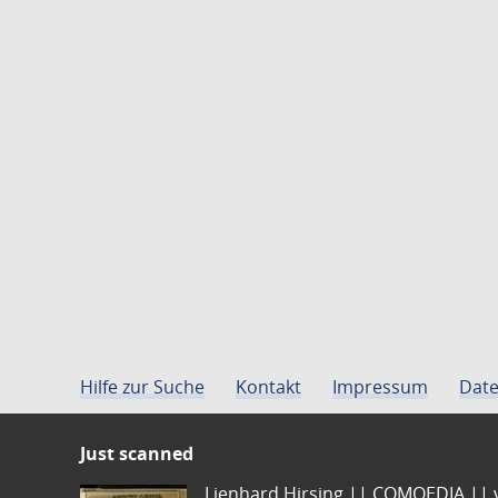
Hilfe zur Suche
Kontakt
Impressum
Date
Just scanned
Lienhard Hirsing.|| COMOEDIA || vo