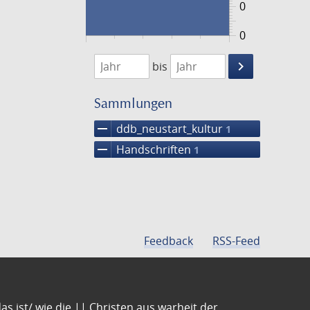
0
0
1474
1475
keyboard_arrow_right
bis
Suche
einschränke
Sammlungen
remove
ddb_neustart_kultur
1
remove
Handschriften
1
Feedback
RSS-Feed
s ist/ wie die || Christen aus warheit der