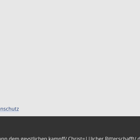
nschutz
n dem geystlichen kampff/ Christ=||licher Ritterschafft/ da