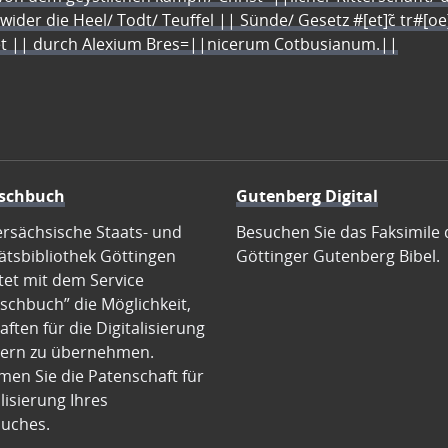
 wider die Heel/ Todt/ Teuffel || Sünde/ Gesetz #[et]c̃ tr#[o
let || durch Alexium Bres=||nicerum Cotbusianum.||
schbuch
Gutenberg Digital
ersächsische Staats- und
Besuchen Sie das Faksimile 
ätsbibliothek Göttingen
Göttinger Gutenberg Bibel.
tet mit dem Service
schbuch” die Möglichkeit,
ften für die Digitalisierung
ern zu übernehmen.
en Sie die Patenschaft für
alisierung Ihres
uches.