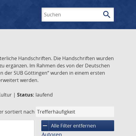
search
Suchen
lterliche Handschriften. Die Handschriften wurden
k zu ergänzen. Im Rahmen des von der Deutschen
ften der SUB Göttingen“ wurden in einem ersten
 erweitert werden.
Kultur |
Status:
laufend
er
sortiert nach
remove
Alle Filter entfernen
Autoren