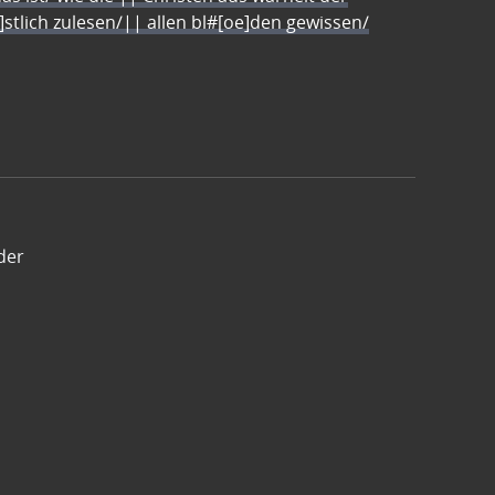
e]stlich zulesen/|| allen bl#[oe]den gewissen/
der