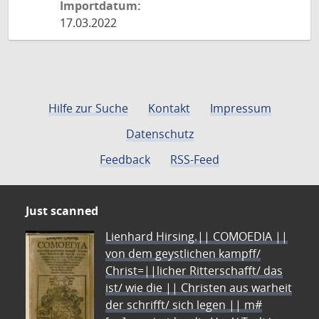
Importdatum:
17.03.2022
Hilfe zur Suche
Kontakt
Impressum
Datenschutz
Feedback
RSS-Feed
Just scanned
Lienhard Hirsing.|| COMOEDIA ||
von dem geystlichen kampff/
Christ=||licher Ritterschafft/ das
ist/ wie die || Christen aus warheit
der schrifft/ sich legen || m#