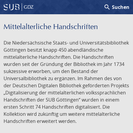
search
Suchen
GDZ
Mittelalterliche Handschriften
Die Niedersächsische Staats- und Universitätsbibliothek
Göttingen besitzt knapp 450 abendländische
mittelalterliche Handschriften. Die Handschriften
wurden seit der Gründung der Bibliothek im Jahr 1734
sukzessive erworben, um den Bestand der
Universalbibliothek zu ergänzen. Im Rahmen des von
der Deutschen Digitalen Bibliothek geförderten Projekts
„Digitalisierung der mittelalterlichen volkssprachlichen
Handschriften der SUB Göttingen“ wurden in einem
ersten Schritt 74 Handschriften digitalisiert. Die
Kollektion wird zukünftig um weitere mittelalterliche
Handschriften erweitert werden.