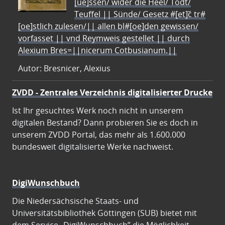
[ue]ssen/ wider die Heel/ Todt/
Teuffel || Sünde/ Gesetz #[et]c̃ tr#
[oe]stlich zulesen/|| allen bl#[oe]den gewissen/
vorfasset || vnd Reymweis gestellet || durch
Alexium Bres=||nicerum Cotbusianum.||
Autor: Bresnicer, Alexius
ZVDD - Zentrales Verzeichnis digitalisierter Drucke
Ist Ihr gesuchtes Werk noch nicht in unserem
digitalen Bestand? Dann probieren Sie es doch in
unserem ZVDD Portal, das mehr als 1.600.000
bundesweit digitalisierte Werke nachweist.
DigiWunschbuch
Die Niedersächsische Staats- und
Universitätsbibliothek Göttingen (SUB) bietet mit