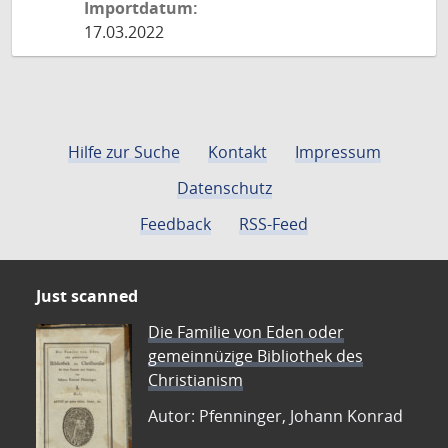
Importdatum:
17.03.2022
Hilfe zur Suche
Kontakt
Impressum
Datenschutz
Feedback
RSS-Feed
Just scanned
Die Familie von Eden oder
gemeinnüzige Bibliothek des
Christianism
Autor: Pfenninger, Johann Konrad