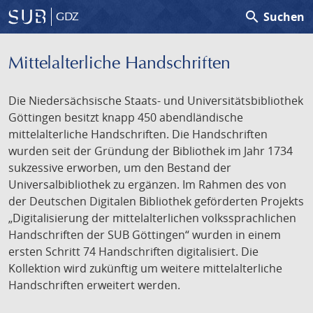
search
Suchen
GDZ
Mittelalterliche Handschriften
Die Niedersächsische Staats- und Universitätsbibliothek
Göttingen besitzt knapp 450 abendländische
mittelalterliche Handschriften. Die Handschriften
wurden seit der Gründung der Bibliothek im Jahr 1734
sukzessive erworben, um den Bestand der
Universalbibliothek zu ergänzen. Im Rahmen des von
der Deutschen Digitalen Bibliothek geförderten Projekts
„Digitalisierung der mittelalterlichen volkssprachlichen
Handschriften der SUB Göttingen“ wurden in einem
ersten Schritt 74 Handschriften digitalisiert. Die
Kollektion wird zukünftig um weitere mittelalterliche
Handschriften erweitert werden.