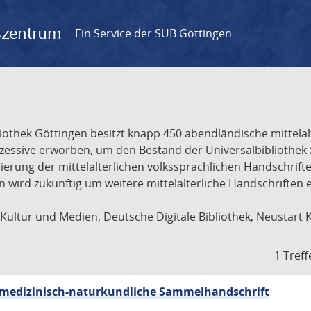
gszentrum
Ein Service der SUB Göttingen
liothek Göttingen besitzt knapp 450 abendländische mittela
ukzessive erworben, um den Bestand der Universalbibliothe
lisierung der mittelalterlichen volkssprachlichen Handschri
ion wird zukünftig um weitere mittelalterliche Handschriften
ultur und Medien, Deutsche Digitale Bibliothek, Neustart 
1 Treff
sch-medizinisch-naturkundliche Sammelhandschrift