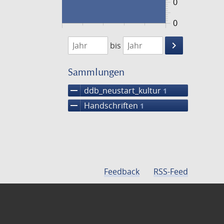
0
0
1474
1475
keyboard_arrow_right
bis
Suche
einschränke
Sammlungen
remove
ddb_neustart_kultur
1
remove
Handschriften
1
Feedback
RSS-Feed