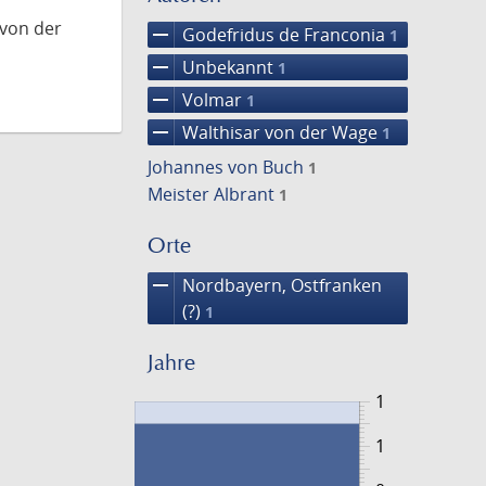
 von der
remove
Godefridus de Franconia
1
remove
Unbekannt
1
remove
Volmar
1
remove
Walthisar von der Wage
1
Johannes von Buch
1
Meister Albrant
1
Orte
remove
Nordbayern, Ostfranken
(?)
1
Jahre
1
1