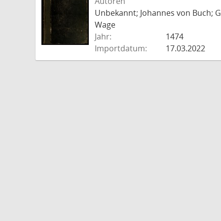
Autoren
Unbekannt; Johannes von Buch; Go
Wage
Jahr:
1474
Importdatum:
17.03.2022