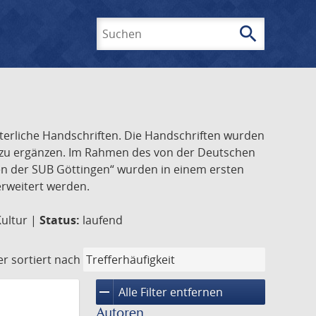
search
Suchen
lterliche Handschriften. Die Handschriften wurden
k zu ergänzen. Im Rahmen des von der Deutschen
ften der SUB Göttingen“ wurden in einem ersten
 erweitert werden.
Kultur |
Status:
laufend
er
sortiert nach
remove
Alle Filter entfernen
Autoren