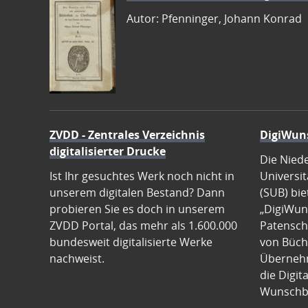
Autor: Pfenninger, Johann Konrad
ZVDD - Zentrales Verzeichnis
DigiWun
digitalisierter Drucke
Die Nied
Ist Ihr gesuchtes Werk noch nicht in
Universit
unserem digitalen Bestand? Dann
(SUB) bie
probieren Sie es doch in unserem
„DigiWun
ZVDD Portal, das mehr als 1.600.000
Patenscha
bundesweit digitalisierte Werke
von Büch
nachweist.
Übernehm
die Digit
Wunschb