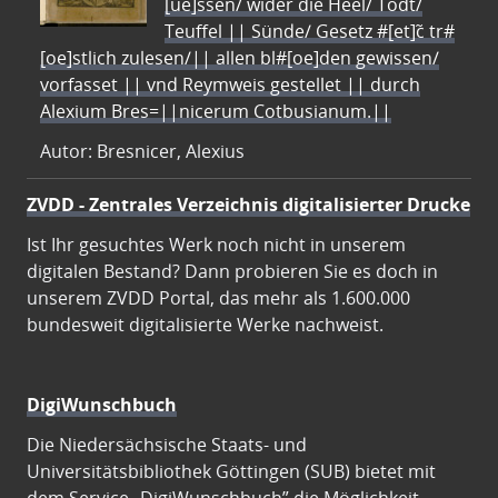
[ue]ssen/ wider die Heel/ Todt/
Teuffel || Sünde/ Gesetz #[et]c̃ tr#
[oe]stlich zulesen/|| allen bl#[oe]den gewissen/
vorfasset || vnd Reymweis gestellet || durch
Alexium Bres=||nicerum Cotbusianum.||
Autor: Bresnicer, Alexius
ZVDD - Zentrales Verzeichnis digitalisierter Drucke
Ist Ihr gesuchtes Werk noch nicht in unserem
digitalen Bestand? Dann probieren Sie es doch in
unserem ZVDD Portal, das mehr als 1.600.000
bundesweit digitalisierte Werke nachweist.
DigiWunschbuch
Die Niedersächsische Staats- und
Universitätsbibliothek Göttingen (SUB) bietet mit