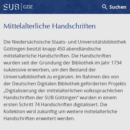
search
Suchen
GDZ
Mittelalterliche Handschriften
Die Niedersächsische Staats- und Universitätsbibliothek
Göttingen besitzt knapp 450 abendländische
mittelalterliche Handschriften. Die Handschriften
wurden seit der Gründung der Bibliothek im Jahr 1734
sukzessive erworben, um den Bestand der
Universalbibliothek zu ergänzen. Im Rahmen des von
der Deutschen Digitalen Bibliothek geförderten Projekts
„Digitalisierung der mittelalterlichen volkssprachlichen
Handschriften der SUB Göttingen“ wurden in einem
ersten Schritt 74 Handschriften digitalisiert. Die
Kollektion wird zukünftig um weitere mittelalterliche
Handschriften erweitert werden.