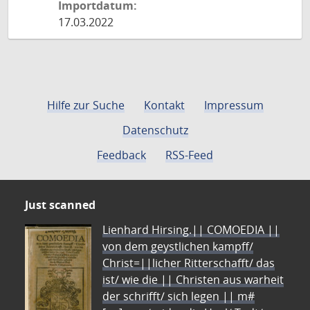
Importdatum:
17.03.2022
Hilfe zur Suche
Kontakt
Impressum
Datenschutz
Feedback
RSS-Feed
Just scanned
Lienhard Hirsing.|| COMOEDIA ||
von dem geystlichen kampff/
Christ=||licher Ritterschafft/ das
ist/ wie die || Christen aus warheit
der schrifft/ sich legen || m#