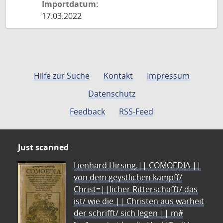
Importdatum:
17.03.2022
Hilfe zur Suche
Kontakt
Impressum
Datenschutz
Feedback
RSS-Feed
Just scanned
Lienhard Hirsing.|| COMOEDIA ||
von dem geystlichen kampff/
Christ=||licher Ritterschafft/ das
ist/ wie die || Christen aus warheit
der schrifft/ sich legen || m#