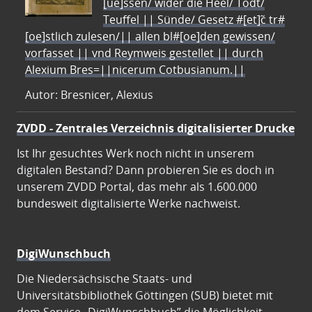
[ue]ssen/ wider die Heel/ Todt/
Teuffel || Sünde/ Gesetz #[et]c̃ tr#
[oe]stlich zulesen/|| allen bl#[oe]den gewissen/
vorfasset || vnd Reymweis gestellet || durch
Alexium Bres=||nicerum Cotbusianum.||
Autor: Bresnicer, Alexius
ZVDD - Zentrales Verzeichnis digitalisierter Drucke
Ist Ihr gesuchtes Werk noch nicht in unserem
digitalen Bestand? Dann probieren Sie es doch in
unserem ZVDD Portal, das mehr als 1.600.000
bundesweit digitalisierte Werke nachweist.
DigiWunschbuch
Die Niedersächsische Staats- und
Universitätsbibliothek Göttingen (SUB) bietet mit