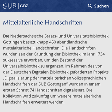
search
Suchen
GDZ
Mittelalterliche Handschriften
Die Niedersächsische Staats- und Universitätsbibliothek
Göttingen besitzt knapp 450 abendländische
mittelalterliche Handschriften. Die Handschriften
wurden seit der Gründung der Bibliothek im Jahr 1734
sukzessive erworben, um den Bestand der
Universalbibliothek zu ergänzen. Im Rahmen des von
der Deutschen Digitalen Bibliothek geförderten Projekts
„Digitalisierung der mittelalterlichen volkssprachlichen
Handschriften der SUB Göttingen“ wurden in einem
ersten Schritt 74 Handschriften digitalisiert. Die
Kollektion wird zukünftig um weitere mittelalterliche
Handschriften erweitert werden.