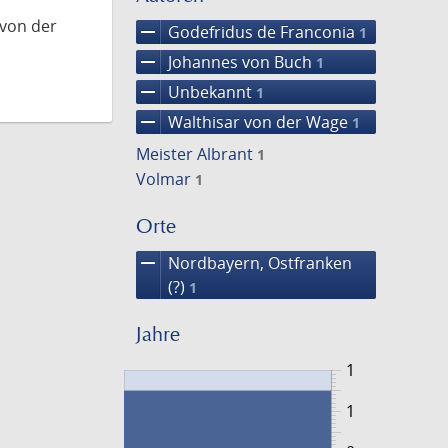
 von der
remove
Godefridus de Franconia
1
remove
Johannes von Buch
1
remove
Unbekannt
1
remove
Walthisar von der Wage
1
Meister Albrant
1
Volmar
1
Orte
remove
Nordbayern, Ostfranken
(?)
1
Jahre
1
1