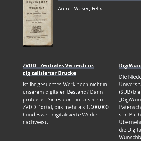
Autor: Waser, Felix
ZVDD - Zentrales Verzeichnis
DigiWun
digitalisierter Drucke
Die Nied
Ist Ihr gesuchtes Werk noch nicht in
Universit
unserem digitalen Bestand? Dann
(SUB) bie
probieren Sie es doch in unserem
„DigiWun
ZVDD Portal, das mehr als 1.600.000
Patenscha
bundesweit digitalisierte Werke
von Büch
nachweist.
Übernehm
die Digit
Wunschb