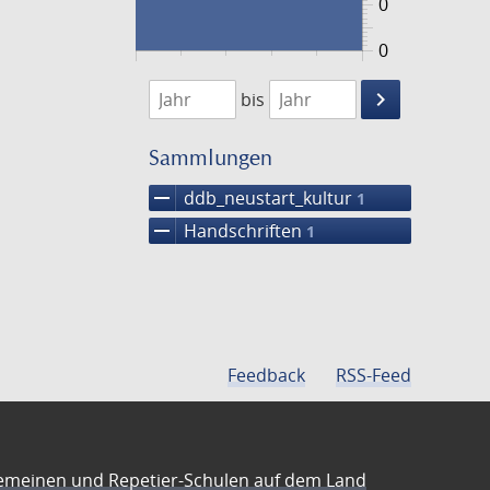
0
0
1474
1475
keyboard_arrow_right
bis
Suche
einschränke
Sammlungen
remove
ddb_neustart_kultur
1
remove
Handschriften
1
Feedback
RSS-Feed
emeinen und Repetier-Schulen auf dem Land