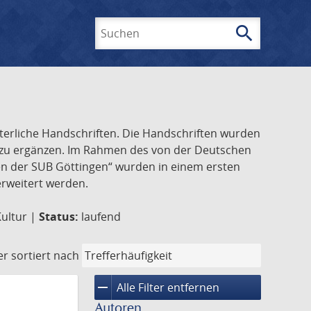
search
Suchen
lterliche Handschriften. Die Handschriften wurden
k zu ergänzen. Im Rahmen des von der Deutschen
ften der SUB Göttingen“ wurden in einem ersten
 erweitert werden.
Kultur |
Status:
laufend
er
sortiert nach
remove
Alle Filter entfernen
Autoren