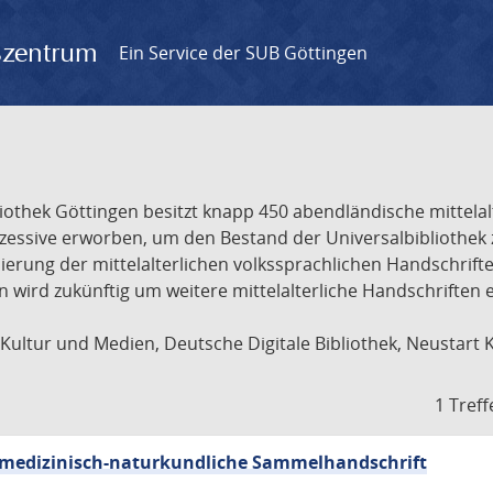
gszentrum
Ein Service der SUB Göttingen
liothek Göttingen besitzt knapp 450 abendländische mittela
ukzessive erworben, um den Bestand der Universalbibliothe
lisierung der mittelalterlichen volkssprachlichen Handschri
ion wird zukünftig um weitere mittelalterliche Handschriften
ultur und Medien, Deutsche Digitale Bibliothek, Neustart 
1 Treff
sch-medizinisch-naturkundliche Sammelhandschrift