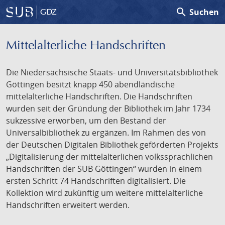
search
Suchen
GDZ
Mittelalterliche Handschriften
Die Niedersächsische Staats- und Universitätsbibliothek
Göttingen besitzt knapp 450 abendländische
mittelalterliche Handschriften. Die Handschriften
wurden seit der Gründung der Bibliothek im Jahr 1734
sukzessive erworben, um den Bestand der
Universalbibliothek zu ergänzen. Im Rahmen des von
der Deutschen Digitalen Bibliothek geförderten Projekts
„Digitalisierung der mittelalterlichen volkssprachlichen
Handschriften der SUB Göttingen“ wurden in einem
ersten Schritt 74 Handschriften digitalisiert. Die
Kollektion wird zukünftig um weitere mittelalterliche
Handschriften erweitert werden.