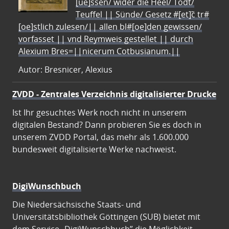
[ue]ssen/ wider die Heel/ Todt/
Teuffel || Sünde/ Gesetz #[et]c̃ tr#
[oe]stlich zulesen/|| allen bl#[oe]den gewissen/
vorfasset || vnd Reymweis gestellet || durch
Alexium Bres=||nicerum Cotbusianum.||
Autor: Bresnicer, Alexius
ZVDD - Zentrales Verzeichnis digitalisierter Drucke
Ist Ihr gesuchtes Werk noch nicht in unserem
digitalen Bestand? Dann probieren Sie es doch in
unserem ZVDD Portal, das mehr als 1.600.000
bundesweit digitalisierte Werke nachweist.
DigiWunschbuch
Die Niedersächsische Staats- und
Universitätsbibliothek Göttingen (SUB) bietet mit