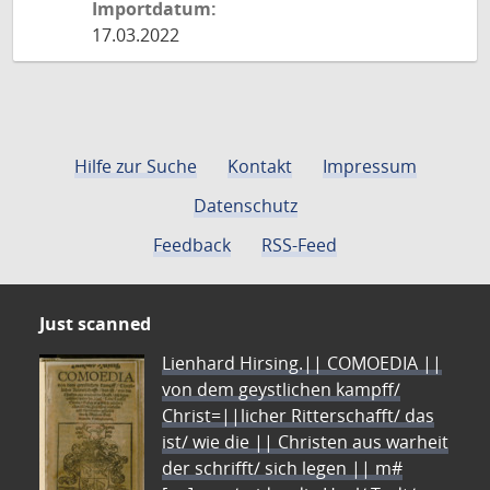
Importdatum:
17.03.2022
Hilfe zur Suche
Kontakt
Impressum
Datenschutz
Feedback
RSS-Feed
Just scanned
Lienhard Hirsing.|| COMOEDIA ||
von dem geystlichen kampff/
Christ=||licher Ritterschafft/ das
ist/ wie die || Christen aus warheit
der schrifft/ sich legen || m#