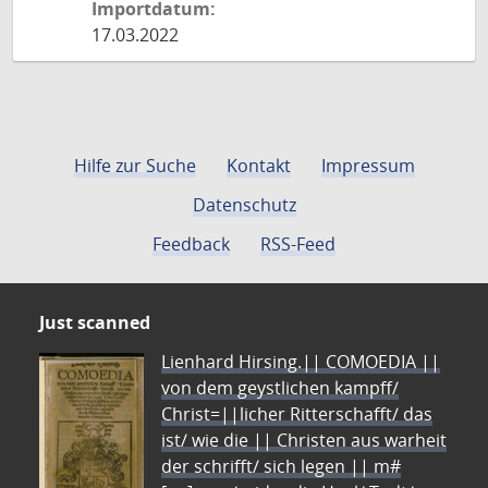
Importdatum:
17.03.2022
Hilfe zur Suche
Kontakt
Impressum
Datenschutz
Feedback
RSS-Feed
Just scanned
Lienhard Hirsing.|| COMOEDIA ||
von dem geystlichen kampff/
Christ=||licher Ritterschafft/ das
ist/ wie die || Christen aus warheit
der schrifft/ sich legen || m#