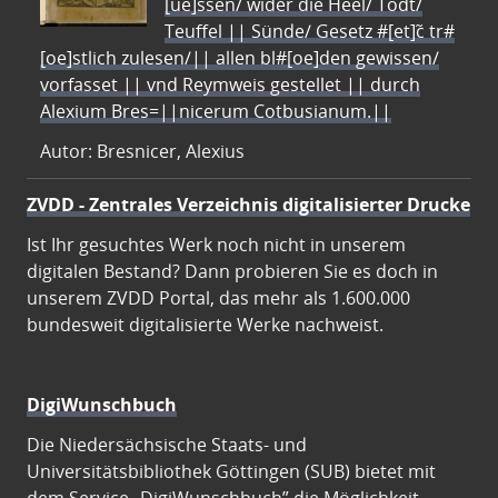
[ue]ssen/ wider die Heel/ Todt/
Teuffel || Sünde/ Gesetz #[et]c̃ tr#
[oe]stlich zulesen/|| allen bl#[oe]den gewissen/
vorfasset || vnd Reymweis gestellet || durch
Alexium Bres=||nicerum Cotbusianum.||
Autor: Bresnicer, Alexius
ZVDD - Zentrales Verzeichnis digitalisierter Drucke
Ist Ihr gesuchtes Werk noch nicht in unserem
digitalen Bestand? Dann probieren Sie es doch in
unserem ZVDD Portal, das mehr als 1.600.000
bundesweit digitalisierte Werke nachweist.
DigiWunschbuch
Die Niedersächsische Staats- und
Universitätsbibliothek Göttingen (SUB) bietet mit