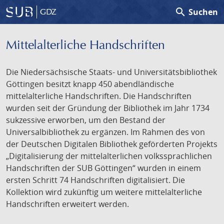
search
Suchen
GDZ
Mittelalterliche Handschriften
Die Niedersächsische Staats- und Universitätsbibliothek
Göttingen besitzt knapp 450 abendländische
mittelalterliche Handschriften. Die Handschriften
wurden seit der Gründung der Bibliothek im Jahr 1734
sukzessive erworben, um den Bestand der
Universalbibliothek zu ergänzen. Im Rahmen des von
der Deutschen Digitalen Bibliothek geförderten Projekts
„Digitalisierung der mittelalterlichen volkssprachlichen
Handschriften der SUB Göttingen“ wurden in einem
ersten Schritt 74 Handschriften digitalisiert. Die
Kollektion wird zukünftig um weitere mittelalterliche
Handschriften erweitert werden.