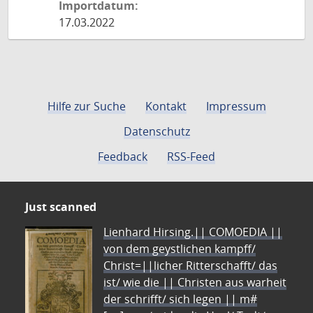
Importdatum:
17.03.2022
Hilfe zur Suche
Kontakt
Impressum
Datenschutz
Feedback
RSS-Feed
Just scanned
Lienhard Hirsing.|| COMOEDIA ||
von dem geystlichen kampff/
Christ=||licher Ritterschafft/ das
ist/ wie die || Christen aus warheit
der schrifft/ sich legen || m#