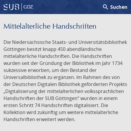
search
Suchen
GDZ
Mittelalterliche Handschriften
Die Niedersächsische Staats- und Universitätsbibliothek
Göttingen besitzt knapp 450 abendländische
mittelalterliche Handschriften. Die Handschriften
wurden seit der Gründung der Bibliothek im Jahr 1734
sukzessive erworben, um den Bestand der
Universalbibliothek zu ergänzen. Im Rahmen des von
der Deutschen Digitalen Bibliothek geförderten Projekts
„Digitalisierung der mittelalterlichen volkssprachlichen
Handschriften der SUB Göttingen“ wurden in einem
ersten Schritt 74 Handschriften digitalisiert. Die
Kollektion wird zukünftig um weitere mittelalterliche
Handschriften erweitert werden.