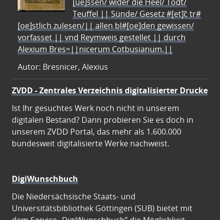
[ue]ssen/ wider die Heel/ Todt/
Teuffel || Sünde/ Gesetz #[et]c̃ tr#
[oe]stlich zulesen/|| allen bl#[oe]den gewissen/
vorfasset || vnd Reymweis gestellet || durch
Alexium Bres=||nicerum Cotbusianum.||
Autor: Bresnicer, Alexius
ZVDD - Zentrales Verzeichnis digitalisierter Drucke
Ist Ihr gesuchtes Werk noch nicht in unserem
digitalen Bestand? Dann probieren Sie es doch in
unserem ZVDD Portal, das mehr als 1.600.000
bundesweit digitalisierte Werke nachweist.
DigiWunschbuch
Die Niedersächsische Staats- und
Universitätsbibliothek Göttingen (SUB) bietet mit