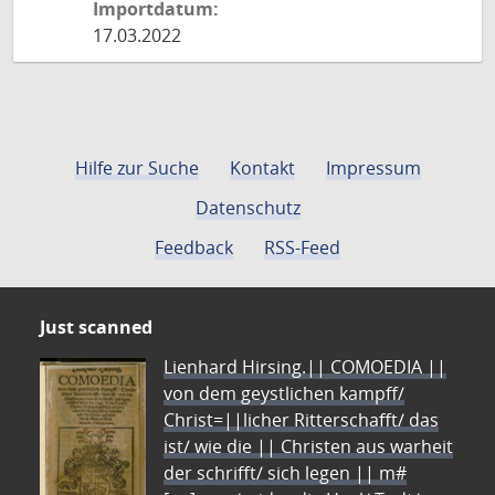
Importdatum:
17.03.2022
Hilfe zur Suche
Kontakt
Impressum
Datenschutz
Feedback
RSS-Feed
Just scanned
Lienhard Hirsing.|| COMOEDIA ||
von dem geystlichen kampff/
Christ=||licher Ritterschafft/ das
ist/ wie die || Christen aus warheit
der schrifft/ sich legen || m#