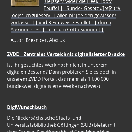
[ue]ssen/ wider die Heel/ Todt/
Teuffel || Sünde/ Gesetz #[et]c̃ tr#
[oe]stlich zulesen/|| allen bl#[oe]den gewissen/
vorfasset || vnd Reymweis gestellet || durch
Alexium Bres=||nicerum Cotbusianum.||
Autor: Bresnicer, Alexius
ZVDD - Zentrales Verzeichnis digitalisierter Drucke
Ist Ihr gesuchtes Werk noch nicht in unserem
digitalen Bestand? Dann probieren Sie es doch in
unserem ZVDD Portal, das mehr als 1.600.000
bundesweit digitalisierte Werke nachweist.
DigiWunschbuch
Die Niedersächsische Staats- und
Universitätsbibliothek Göttingen (SUB) bietet mit