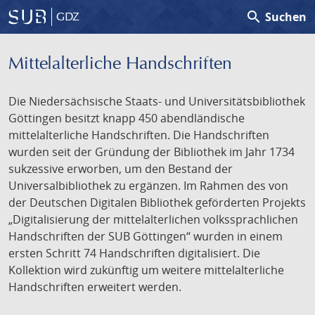
search
Suchen
GDZ
Mittelalterliche Handschriften
Die Niedersächsische Staats- und Universitätsbibliothek
Göttingen besitzt knapp 450 abendländische
mittelalterliche Handschriften. Die Handschriften
wurden seit der Gründung der Bibliothek im Jahr 1734
sukzessive erworben, um den Bestand der
Universalbibliothek zu ergänzen. Im Rahmen des von
der Deutschen Digitalen Bibliothek geförderten Projekts
„Digitalisierung der mittelalterlichen volkssprachlichen
Handschriften der SUB Göttingen“ wurden in einem
ersten Schritt 74 Handschriften digitalisiert. Die
Kollektion wird zukünftig um weitere mittelalterliche
Handschriften erweitert werden.