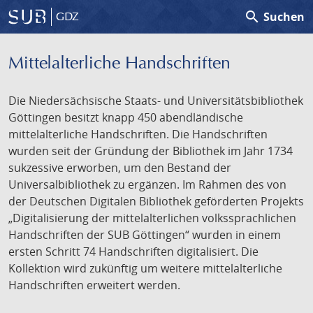
search
Suchen
GDZ
Mittelalterliche Handschriften
Die Niedersächsische Staats- und Universitätsbibliothek
Göttingen besitzt knapp 450 abendländische
mittelalterliche Handschriften. Die Handschriften
wurden seit der Gründung der Bibliothek im Jahr 1734
sukzessive erworben, um den Bestand der
Universalbibliothek zu ergänzen. Im Rahmen des von
der Deutschen Digitalen Bibliothek geförderten Projekts
„Digitalisierung der mittelalterlichen volkssprachlichen
Handschriften der SUB Göttingen“ wurden in einem
ersten Schritt 74 Handschriften digitalisiert. Die
Kollektion wird zukünftig um weitere mittelalterliche
Handschriften erweitert werden.