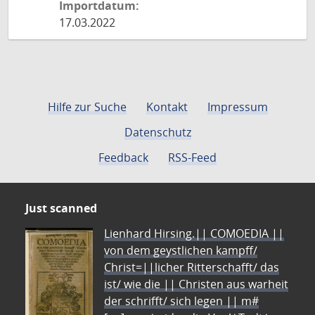
Importdatum:
17.03.2022
Hilfe zur Suche
Kontakt
Impressum
Datenschutz
Feedback
RSS-Feed
Just scanned
Lienhard Hirsing.|| COMOEDIA ||
von dem geystlichen kampff/
Christ=||licher Ritterschafft/ das
ist/ wie die || Christen aus warheit
der schrifft/ sich legen || m#