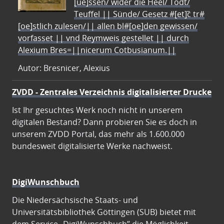
[ue]ssen/ wider die Heel/ Todt/
Teuffel || Sünde/ Gesetz #[et]c̃ tr#
[oe]stlich zulesen/|| allen bl#[oe]den gewissen/
vorfasset || vnd Reymweis gestellet || durch
Alexium Bres=||nicerum Cotbusianum.||
Autor: Bresnicer, Alexius
ZVDD - Zentrales Verzeichnis digitalisierter Drucke
Ist Ihr gesuchtes Werk noch nicht in unserem
digitalen Bestand? Dann probieren Sie es doch in
unserem ZVDD Portal, das mehr als 1.600.000
bundesweit digitalisierte Werke nachweist.
DigiWunschbuch
Die Niedersächsische Staats- und
Universitätsbibliothek Göttingen (SUB) bietet mit