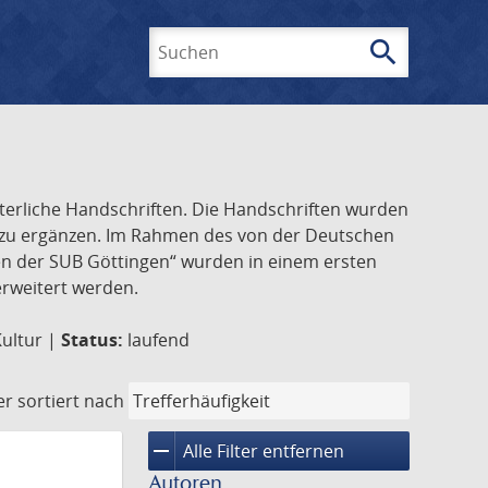
search
Suchen
lterliche Handschriften. Die Handschriften wurden
k zu ergänzen. Im Rahmen des von der Deutschen
ften der SUB Göttingen“ wurden in einem ersten
 erweitert werden.
Kultur |
Status:
laufend
er
sortiert nach
remove
Alle Filter entfernen
Autoren