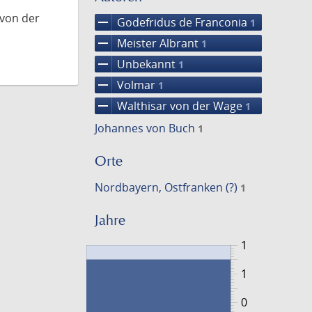
 von der
remove
Godefridus de Franconia
1
remove
Meister Albrant
1
remove
Unbekannt
1
remove
Volmar
1
remove
Walthisar von der Wage
1
Johannes von Buch
1
Orte
Nordbayern, Ostfranken (?)
1
Jahre
1
1
0