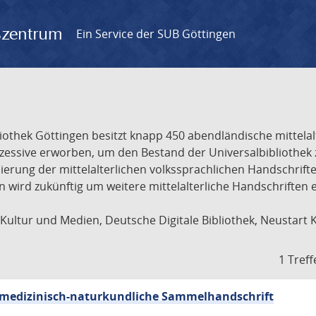
gszentrum
Ein Service der SUB Göttingen
liothek Göttingen besitzt knapp 450 abendländische mittela
ukzessive erworben, um den Bestand der Universalbibliothe
lisierung der mittelalterlichen volkssprachlichen Handschri
ion wird zukünftig um weitere mittelalterliche Handschriften
ultur und Medien, Deutsche Digitale Bibliothek, Neustart 
1 Treff
sch-medizinisch-naturkundliche Sammelhandschrift