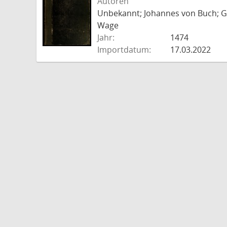
Autoren
Unbekannt; Johannes von Buch; Go
Wage
Jahr:
1474
Importdatum:
17.03.2022