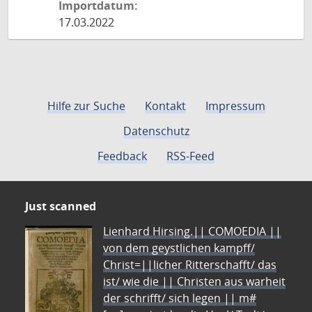
Importdatum:
17.03.2022
Hilfe zur Suche
Kontakt
Impressum
Datenschutz
Feedback
RSS-Feed
Just scanned
Lienhard Hirsing.|| COMOEDIA ||
von dem geystlichen kampff/
Christ=||licher Ritterschafft/ das
ist/ wie die || Christen aus warheit
der schrifft/ sich legen || m#