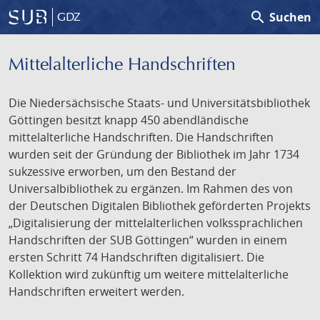
search
Suchen
GDZ
Mittelalterliche Handschriften
Die Niedersächsische Staats- und Universitätsbibliothek
Göttingen besitzt knapp 450 abendländische
mittelalterliche Handschriften. Die Handschriften
wurden seit der Gründung der Bibliothek im Jahr 1734
sukzessive erworben, um den Bestand der
Universalbibliothek zu ergänzen. Im Rahmen des von
der Deutschen Digitalen Bibliothek geförderten Projekts
„Digitalisierung der mittelalterlichen volkssprachlichen
Handschriften der SUB Göttingen“ wurden in einem
ersten Schritt 74 Handschriften digitalisiert. Die
Kollektion wird zukünftig um weitere mittelalterliche
Handschriften erweitert werden.