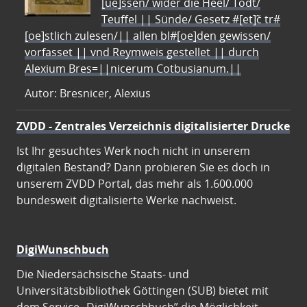
[ue]ssen/ wider die Heel/ Todt/
Teuffel || Sünde/ Gesetz #[et]c̃ tr#
[oe]stlich zulesen/|| allen bl#[oe]den gewissen/
vorfasset || vnd Reymweis gestellet || durch
Alexium Bres=||nicerum Cotbusianum.||
Autor: Bresnicer, Alexius
ZVDD - Zentrales Verzeichnis digitalisierter Drucke
Ist Ihr gesuchtes Werk noch nicht in unserem
digitalen Bestand? Dann probieren Sie es doch in
unserem ZVDD Portal, das mehr als 1.600.000
bundesweit digitalisierte Werke nachweist.
DigiWunschbuch
Die Niedersächsische Staats- und
Universitätsbibliothek Göttingen (SUB) bietet mit