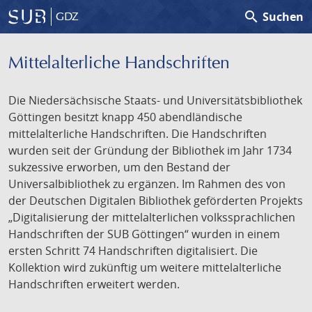
search
Suchen
GDZ
Mittelalterliche Handschriften
Die Niedersächsische Staats- und Universitätsbibliothek
Göttingen besitzt knapp 450 abendländische
mittelalterliche Handschriften. Die Handschriften
wurden seit der Gründung der Bibliothek im Jahr 1734
sukzessive erworben, um den Bestand der
Universalbibliothek zu ergänzen. Im Rahmen des von
der Deutschen Digitalen Bibliothek geförderten Projekts
„Digitalisierung der mittelalterlichen volkssprachlichen
Handschriften der SUB Göttingen“ wurden in einem
ersten Schritt 74 Handschriften digitalisiert. Die
Kollektion wird zukünftig um weitere mittelalterliche
Handschriften erweitert werden.