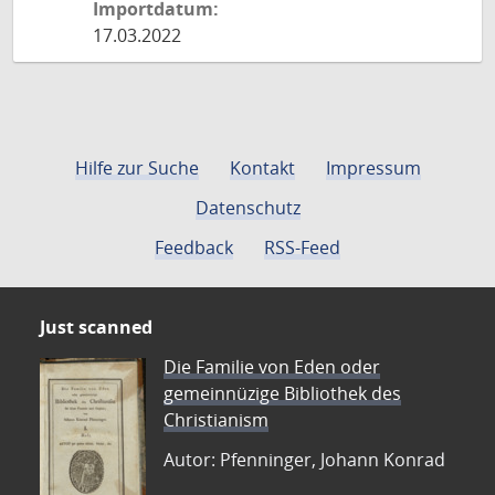
Importdatum:
17.03.2022
Hilfe zur Suche
Kontakt
Impressum
Datenschutz
Feedback
RSS-Feed
Just scanned
Die Familie von Eden oder
gemeinnüzige Bibliothek des
Christianism
Autor: Pfenninger, Johann Konrad