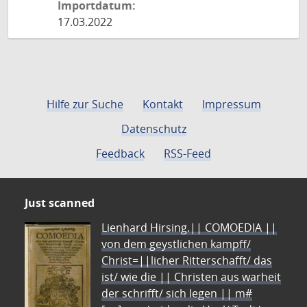
Importdatum:
17.03.2022
Hilfe zur Suche
Kontakt
Impressum
Datenschutz
Feedback
RSS-Feed
Just scanned
Lienhard Hirsing.|| COMOEDIA ||
von dem geystlichen kampff/
Christ=||licher Ritterschafft/ das
ist/ wie die || Christen aus warheit
der schrifft/ sich legen || m#