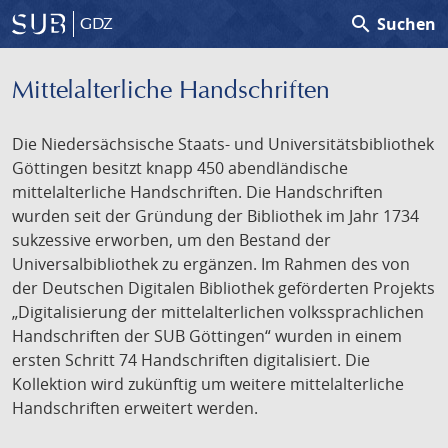
search
Suchen
GDZ
Mittelalterliche Handschriften
Die Niedersächsische Staats- und Universitätsbibliothek
Göttingen besitzt knapp 450 abendländische
mittelalterliche Handschriften. Die Handschriften
wurden seit der Gründung der Bibliothek im Jahr 1734
sukzessive erworben, um den Bestand der
Universalbibliothek zu ergänzen. Im Rahmen des von
der Deutschen Digitalen Bibliothek geförderten Projekts
„Digitalisierung der mittelalterlichen volkssprachlichen
Handschriften der SUB Göttingen“ wurden in einem
ersten Schritt 74 Handschriften digitalisiert. Die
Kollektion wird zukünftig um weitere mittelalterliche
Handschriften erweitert werden.