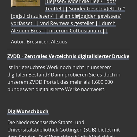
[ue]ssen/ wider die Heel/ Todt/
Teuffel || Sünde/ Gesetz #[et]c̃ tr#
[oe]stlich zulesen/|| allen bl#[oe]den gewissen/
vorfasset || vnd Reymweis gestellet || durch
Alexium Bres=||nicerum Cotbusianum.||
Autor: Bresnicer, Alexius
ZVDD - Zentrales Verzeichnis digitalisierter Drucke
Ist Ihr gesuchtes Werk noch nicht in unserem
digitalen Bestand? Dann probieren Sie es doch in
unserem ZVDD Portal, das mehr als 1.600.000
bundesweit digitalisierte Werke nachweist.
DigiWunschbuch
Die Niedersächsische Staats- und
Universitätsbibliothek Göttingen (SUB) bietet mit