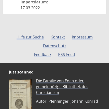
Importdatum:
17.03.2022
Hilfe zur Suche
Kontakt
Impressum
Datenschutz
Feedback
RSS-Feed
Just scanned
Die Familie von Eden oder
gemeinnüzige Bibliothek des
Christianism
Autor: Pfenninger, Johann Konrad