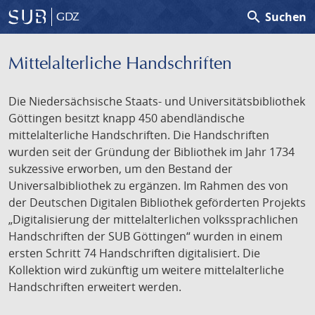
search
Suchen
GDZ
Mittelalterliche Handschriften
Die Niedersächsische Staats- und Universitätsbibliothek
Göttingen besitzt knapp 450 abendländische
mittelalterliche Handschriften. Die Handschriften
wurden seit der Gründung der Bibliothek im Jahr 1734
sukzessive erworben, um den Bestand der
Universalbibliothek zu ergänzen. Im Rahmen des von
der Deutschen Digitalen Bibliothek geförderten Projekts
„Digitalisierung der mittelalterlichen volkssprachlichen
Handschriften der SUB Göttingen“ wurden in einem
ersten Schritt 74 Handschriften digitalisiert. Die
Kollektion wird zukünftig um weitere mittelalterliche
Handschriften erweitert werden.