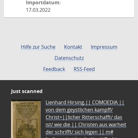
Importdatum:
17.03.2022
Hilfe zur Suche
Kontakt
Impressum
Datenschutz
Feedback
RSS-Feed
Just scanned
Lienhard Hirsing.|| COMOEDIA ||
von dem geystlichen kampff/
Christ=||licher Ritterschafft/ das
ist/ wie die || Christen aus warheit
der schrifft/ sich legen || m#