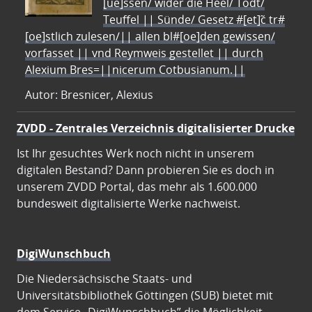
[ue]ssen/ wider die Heel/ Todt/
Teuffel || Sünde/ Gesetz #[et]c̃ tr#
[oe]stlich zulesen/|| allen bl#[oe]den gewissen/
vorfasset || vnd Reymweis gestellet || durch
Alexium Bres=||nicerum Cotbusianum.||
Autor: Bresnicer, Alexius
ZVDD - Zentrales Verzeichnis digitalisierter Drucke
Ist Ihr gesuchtes Werk noch nicht in unserem
digitalen Bestand? Dann probieren Sie es doch in
unserem ZVDD Portal, das mehr als 1.600.000
bundesweit digitalisierte Werke nachweist.
DigiWunschbuch
Die Niedersächsische Staats- und
Universitätsbibliothek Göttingen (SUB) bietet mit