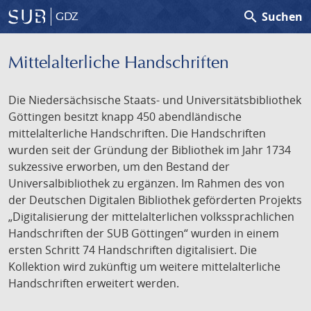
search
Suchen
GDZ
Mittelalterliche Handschriften
Die Niedersächsische Staats- und Universitätsbibliothek
Göttingen besitzt knapp 450 abendländische
mittelalterliche Handschriften. Die Handschriften
wurden seit der Gründung der Bibliothek im Jahr 1734
sukzessive erworben, um den Bestand der
Universalbibliothek zu ergänzen. Im Rahmen des von
der Deutschen Digitalen Bibliothek geförderten Projekts
„Digitalisierung der mittelalterlichen volkssprachlichen
Handschriften der SUB Göttingen“ wurden in einem
ersten Schritt 74 Handschriften digitalisiert. Die
Kollektion wird zukünftig um weitere mittelalterliche
Handschriften erweitert werden.