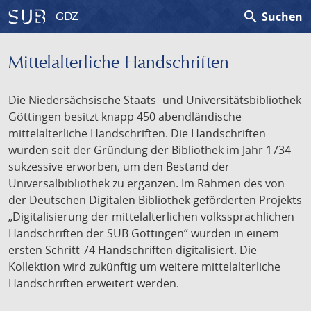
search
Suchen
GDZ
Mittelalterliche Handschriften
Die Niedersächsische Staats- und Universitätsbibliothek
Göttingen besitzt knapp 450 abendländische
mittelalterliche Handschriften. Die Handschriften
wurden seit der Gründung der Bibliothek im Jahr 1734
sukzessive erworben, um den Bestand der
Universalbibliothek zu ergänzen. Im Rahmen des von
der Deutschen Digitalen Bibliothek geförderten Projekts
„Digitalisierung der mittelalterlichen volkssprachlichen
Handschriften der SUB Göttingen“ wurden in einem
ersten Schritt 74 Handschriften digitalisiert. Die
Kollektion wird zukünftig um weitere mittelalterliche
Handschriften erweitert werden.