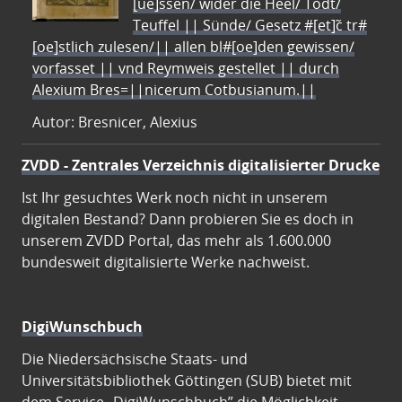
[ue]ssen/ wider die Heel/ Todt/
Teuffel || Sünde/ Gesetz #[et]c̃ tr#
[oe]stlich zulesen/|| allen bl#[oe]den gewissen/
vorfasset || vnd Reymweis gestellet || durch
Alexium Bres=||nicerum Cotbusianum.||
Autor: Bresnicer, Alexius
ZVDD - Zentrales Verzeichnis digitalisierter Drucke
Ist Ihr gesuchtes Werk noch nicht in unserem
digitalen Bestand? Dann probieren Sie es doch in
unserem ZVDD Portal, das mehr als 1.600.000
bundesweit digitalisierte Werke nachweist.
DigiWunschbuch
Die Niedersächsische Staats- und
Universitätsbibliothek Göttingen (SUB) bietet mit