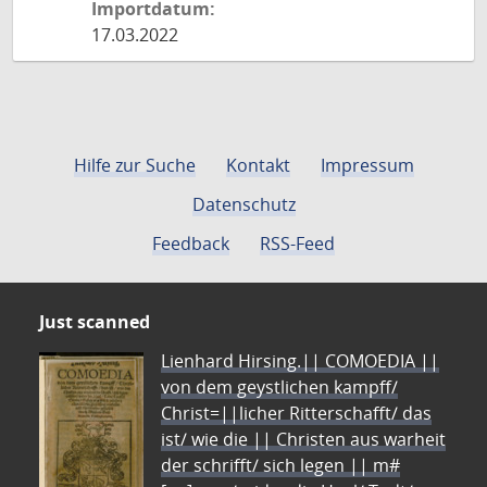
Importdatum:
17.03.2022
Hilfe zur Suche
Kontakt
Impressum
Datenschutz
Feedback
RSS-Feed
Just scanned
Lienhard Hirsing.|| COMOEDIA ||
von dem geystlichen kampff/
Christ=||licher Ritterschafft/ das
ist/ wie die || Christen aus warheit
der schrifft/ sich legen || m#