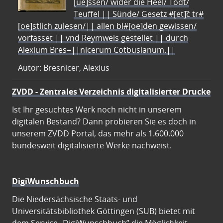
[ue]ssen/ wider die Heel/ Todt/
Teuffel || Sünde/ Gesetz #[et]c̃ tr#
[oe]stlich zulesen/|| allen bl#[oe]den gewissen/
vorfasset || vnd Reymweis gestellet || durch
Alexium Bres=||nicerum Cotbusianum.||
Autor: Bresnicer, Alexius
ZVDD - Zentrales Verzeichnis digitalisierter Drucke
Ist Ihr gesuchtes Werk noch nicht in unserem
digitalen Bestand? Dann probieren Sie es doch in
unserem ZVDD Portal, das mehr als 1.600.000
bundesweit digitalisierte Werke nachweist.
DigiWunschbuch
Die Niedersächsische Staats- und
Universitätsbibliothek Göttingen (SUB) bietet mit