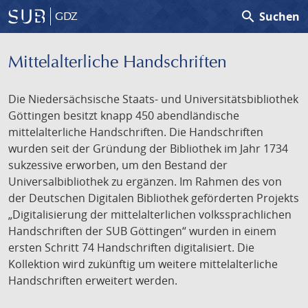
search
Suchen
GDZ
Mittelalterliche Handschriften
Die Niedersächsische Staats- und Universitätsbibliothek
Göttingen besitzt knapp 450 abendländische
mittelalterliche Handschriften. Die Handschriften
wurden seit der Gründung der Bibliothek im Jahr 1734
sukzessive erworben, um den Bestand der
Universalbibliothek zu ergänzen. Im Rahmen des von
der Deutschen Digitalen Bibliothek geförderten Projekts
„Digitalisierung der mittelalterlichen volkssprachlichen
Handschriften der SUB Göttingen“ wurden in einem
ersten Schritt 74 Handschriften digitalisiert. Die
Kollektion wird zukünftig um weitere mittelalterliche
Handschriften erweitert werden.