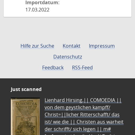
Importdatum:
17.03.2022
Hilfe zur Suche
Kontakt
Impressum
Datenschutz
Feedback
RSS-Feed
Just scanned
Lienhard Hirsing.|| COMOEDIA ||
von dem geystlichen kampff/
Christ=||licher Ritterschafft/ das
ist/ wie die || Christen aus warheit
der schrifft/ sich legen || m#