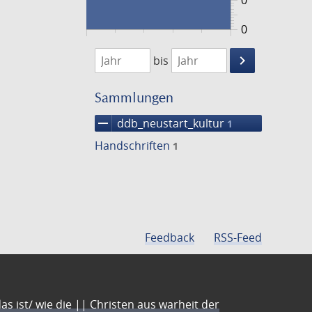
0
0
1474
1475
keyboard_arrow_right
bis
Suche
einschränke
Sammlungen
remove
ddb_neustart_kultur
1
Handschriften
1
Feedback
RSS-Feed
s ist/ wie die || Christen aus warheit der