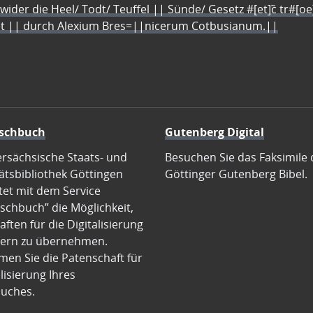
 wider die Heel/ Todt/ Teuffel || Sünde/ Gesetz #[et]c̃ tr#[o
let || durch Alexium Bres=||nicerum Cotbusianum.||
schbuch
Gutenberg Digital
ersächsische Staats- und
Besuchen Sie das Faksimile 
ätsbibliothek Göttingen
Göttinger Gutenberg Bibel.
tet mit dem Service
schbuch” die Möglichkeit,
ften für die Digitalisierung
ern zu übernehmen.
en Sie die Patenschaft für
alisierung Ihres
uches.