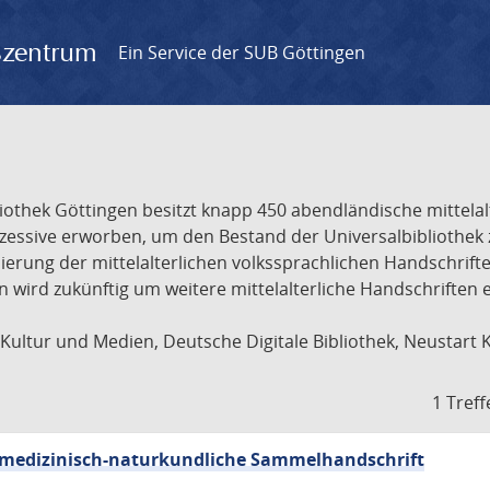
gszentrum
Ein Service der SUB Göttingen
liothek Göttingen besitzt knapp 450 abendländische mittela
ukzessive erworben, um den Bestand der Universalbibliothe
lisierung der mittelalterlichen volkssprachlichen Handschri
ion wird zukünftig um weitere mittelalterliche Handschriften
ultur und Medien, Deutsche Digitale Bibliothek, Neustart 
1 Treff
sch-medizinisch-naturkundliche Sammelhandschrift