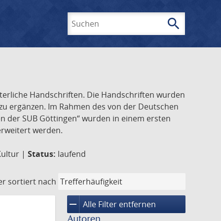
search
Suchen
lterliche Handschriften. Die Handschriften wurden
k zu ergänzen. Im Rahmen des von der Deutschen
ften der SUB Göttingen“ wurden in einem ersten
 erweitert werden.
Kultur |
Status:
laufend
er
sortiert nach
remove
Alle Filter entfernen
Autoren