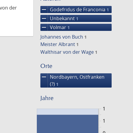
 von der
remove
Godefridus de Franconia
1
remove
Unbekannt
1
remove
Volmar
1
Johannes von Buch
1
Meister Albrant
1
Walthisar von der Wage
1
Orte
remove
Nordbayern, Ostfranken
(?)
1
Jahre
1
1