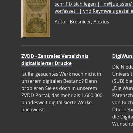
schrifft/ sich legen || m#[ue]ssen/
vorfasset || vnd Reymweis gestel
Autor: Bresnicer, Alexius
ZVDD - Zentrales Verzeichnis
DigiWun
digitalisierter Drucke
Die Nied
Ist Ihr gesuchtes Werk noch nicht in
Universit
unserem digitalen Bestand? Dann
(SUB) bie
probieren Sie es doch in unserem
„DigiWun
ZVDD Portal, das mehr als 1.600.000
Patenscha
bundesweit digitalisierte Werke
von Büch
nachweist.
Übernehm
die Digit
Wunschb