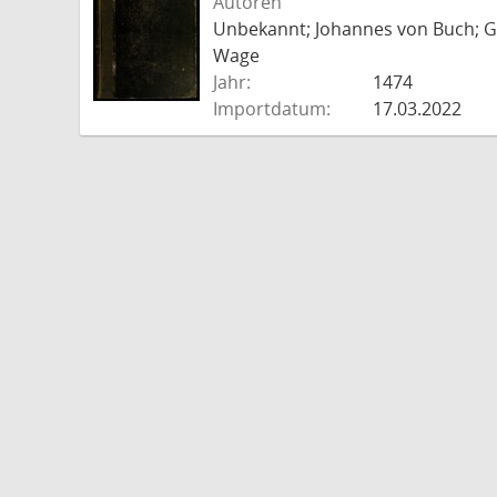
Autoren
Unbekannt; Johannes von Buch; Go
Wage
Jahr:
1474
Importdatum:
17.03.2022