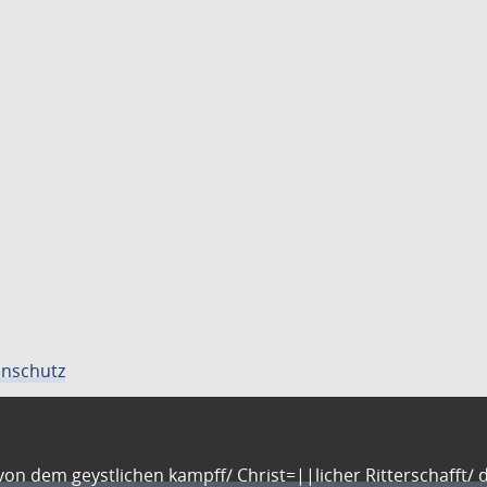
nschutz
n dem geystlichen kampff/ Christ=||licher Ritterschafft/ da