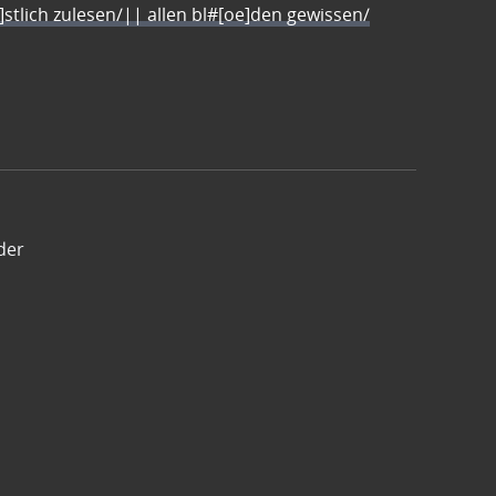
e]stlich zulesen/|| allen bl#[oe]den gewissen/
der