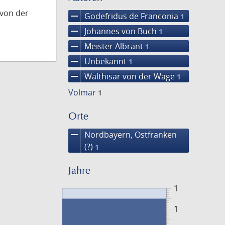
 von der
remove
Godefridus de Franconia
1
remove
Johannes von Buch
1
remove
Meister Albrant
1
remove
Unbekannt
1
remove
Walthisar von der Wage
1
Volmar
1
Orte
remove
Nordbayern, Ostfranken
(?)
1
Jahre
1
1