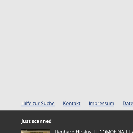
Hilfe zur Suche
Kontakt
Impressum
Date
Just scanned
Lienhard Hirsing.|| COMOEDIA || vo