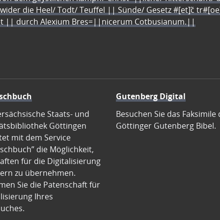
 wider die Heel/ Todt/ Teuffel || Sünde/ Gesetz #[et]c̃ tr#[o
let || durch Alexium Bres=||nicerum Cotbusianum.||
schbuch
Gutenberg Digital
ersächsische Staats- und
Besuchen Sie das Faksimile 
ätsbibliothek Göttingen
Göttinger Gutenberg Bibel.
tet mit dem Service
schbuch” die Möglichkeit,
ften für die Digitalisierung
ern zu übernehmen.
en Sie die Patenschaft für
alisierung Ihres
uches.