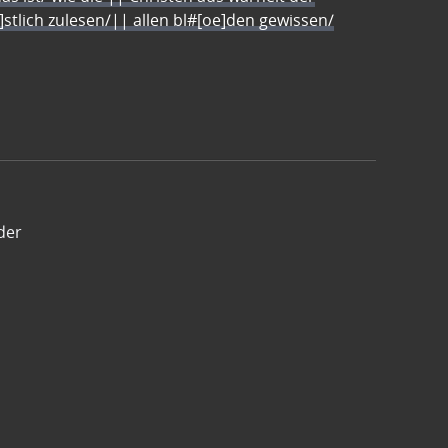
e]stlich zulesen/|| allen bl#[oe]den gewissen/
der