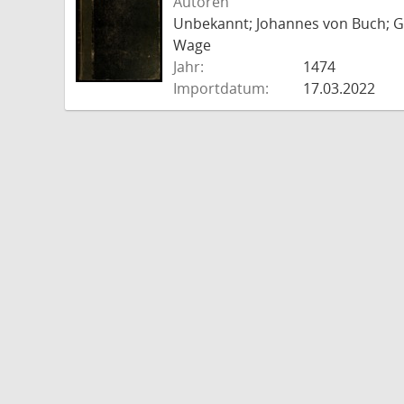
Autoren
Unbekannt; Johannes von Buch; Go
Wage
Jahr:
1474
Importdatum:
17.03.2022