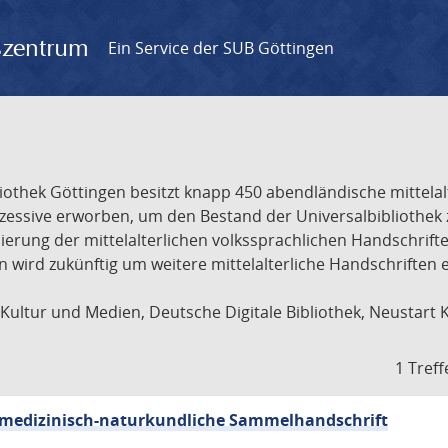
gszentrum
Ein Service der SUB Göttingen
liothek Göttingen besitzt knapp 450 abendländische mittela
ukzessive erworben, um den Bestand der Universalbibliothe
lisierung der mittelalterlichen volkssprachlichen Handschri
ion wird zukünftig um weitere mittelalterliche Handschriften
ultur und Medien, Deutsche Digitale Bibliothek, Neustart 
1 Treff
sch-medizinisch-naturkundliche Sammelhandschrift