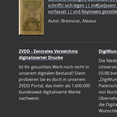
schrifft/ sich legen || m#[ue]ssen/
vorfasset || vnd Reymweis gestel
Autor: Bresnicer, Alexius
ZVDD - Zentrales Verzeichnis
DigiWun
digitalisierter Drucke
Die Nied
Ist Ihr gesuchtes Werk noch nicht in
Universit
unserem digitalen Bestand? Dann
(SUB) bie
probieren Sie es doch in unserem
„DigiWun
ZVDD Portal, das mehr als 1.600.000
Patenscha
bundesweit digitalisierte Werke
von Büch
nachweist.
Übernehm
die Digit
Wunschb