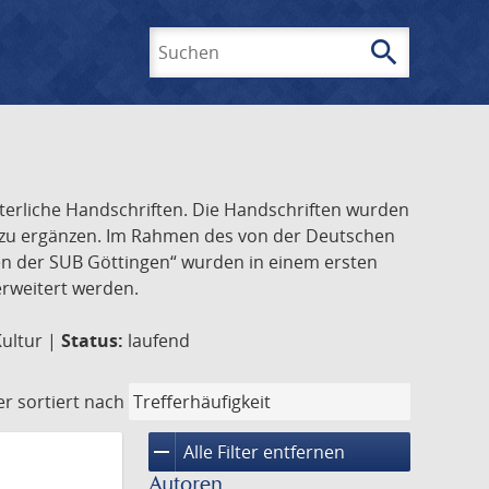
search
Suchen
lterliche Handschriften. Die Handschriften wurden
k zu ergänzen. Im Rahmen des von der Deutschen
ften der SUB Göttingen“ wurden in einem ersten
 erweitert werden.
Kultur |
Status:
laufend
er
sortiert nach
remove
Alle Filter entfernen
Autoren