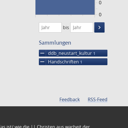
0
0
1474
1475
keyboard_arrow_right
bis
Suche
einschränke
Sammlungen
remove
ddb_neustart_kultur
1
remove
Handschriften
1
Feedback
RSS-Feed
s ist/ wie die || Christen aus warheit der