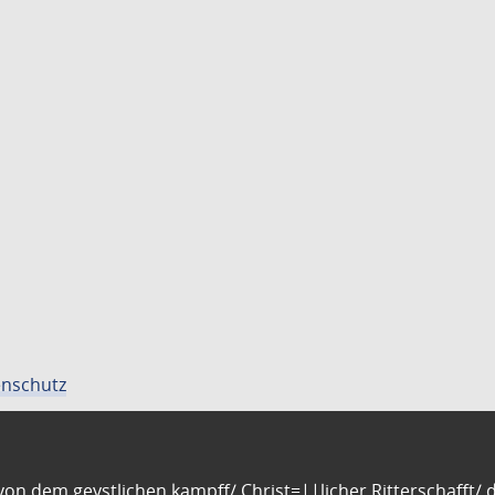
nschutz
n dem geystlichen kampff/ Christ=||licher Ritterschafft/ da