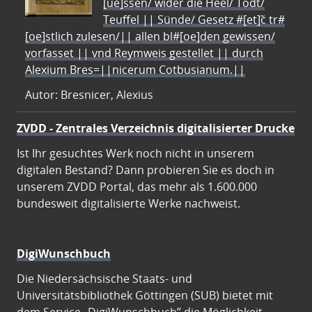
[ue]ssen/ wider die Heel/ Todt/
Teuffel || Sünde/ Gesetz #[et]c̃ tr#
[oe]stlich zulesen/|| allen bl#[oe]den gewissen/
vorfasset || vnd Reymweis gestellet || durch
Alexium Bres=||nicerum Cotbusianum.||
Autor: Bresnicer, Alexius
ZVDD - Zentrales Verzeichnis digitalisierter Drucke
Ist Ihr gesuchtes Werk noch nicht in unserem
digitalen Bestand? Dann probieren Sie es doch in
unserem ZVDD Portal, das mehr als 1.600.000
bundesweit digitalisierte Werke nachweist.
DigiWunschbuch
Die Niedersächsische Staats- und
Universitätsbibliothek Göttingen (SUB) bietet mit