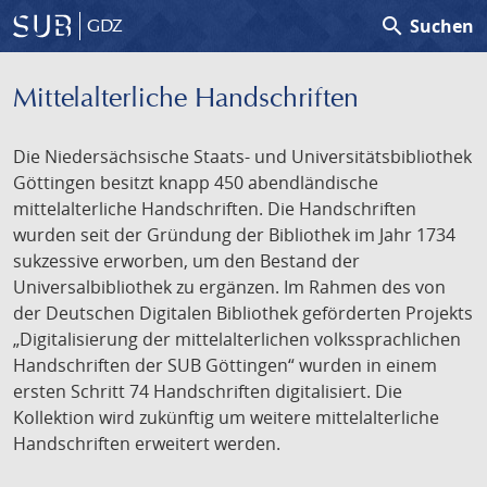
search
Suchen
GDZ
Mittelalterliche Handschriften
Die Niedersächsische Staats- und Universitätsbibliothek
Göttingen besitzt knapp 450 abendländische
mittelalterliche Handschriften. Die Handschriften
wurden seit der Gründung der Bibliothek im Jahr 1734
sukzessive erworben, um den Bestand der
Universalbibliothek zu ergänzen. Im Rahmen des von
der Deutschen Digitalen Bibliothek geförderten Projekts
„Digitalisierung der mittelalterlichen volkssprachlichen
Handschriften der SUB Göttingen“ wurden in einem
ersten Schritt 74 Handschriften digitalisiert. Die
Kollektion wird zukünftig um weitere mittelalterliche
Handschriften erweitert werden.