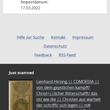
Importdatum:
17.03.2022
Hilfe zur Suche
Kontakt
Impressum
Datenschutz
Feedback
RSS-Feed
Just scanned
Lienhard Hirsing.|| COMOEDIA ||
von dem geystlichen kampff/
Christ=||licher Ritterschafft/ das
ist/ wie die || Christen aus warheit
der schrifft/ sich legen || m#