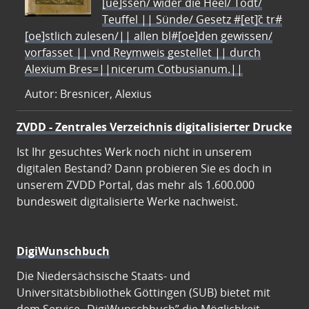
[ue]ssen/ wider die Heel/ Todt/
Teuffel || Sünde/ Gesetz #[et]c̃ tr#
[oe]stlich zulesen/|| allen bl#[oe]den gewissen/
vorfasset || vnd Reymweis gestellet || durch
Alexium Bres=||nicerum Cotbusianum.||
Autor: Bresnicer, Alexius
ZVDD - Zentrales Verzeichnis digitalisierter Drucke
Ist Ihr gesuchtes Werk noch nicht in unserem
digitalen Bestand? Dann probieren Sie es doch in
unserem ZVDD Portal, das mehr als 1.600.000
bundesweit digitalisierte Werke nachweist.
DigiWunschbuch
Die Niedersächsische Staats- und
Universitätsbibliothek Göttingen (SUB) bietet mit