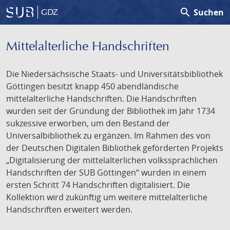
search
Suchen
GDZ
Mittelalterliche Handschriften
Die Niedersächsische Staats- und Universitätsbibliothek
Göttingen besitzt knapp 450 abendländische
mittelalterliche Handschriften. Die Handschriften
wurden seit der Gründung der Bibliothek im Jahr 1734
sukzessive erworben, um den Bestand der
Universalbibliothek zu ergänzen. Im Rahmen des von
der Deutschen Digitalen Bibliothek geförderten Projekts
„Digitalisierung der mittelalterlichen volkssprachlichen
Handschriften der SUB Göttingen“ wurden in einem
ersten Schritt 74 Handschriften digitalisiert. Die
Kollektion wird zukünftig um weitere mittelalterliche
Handschriften erweitert werden.