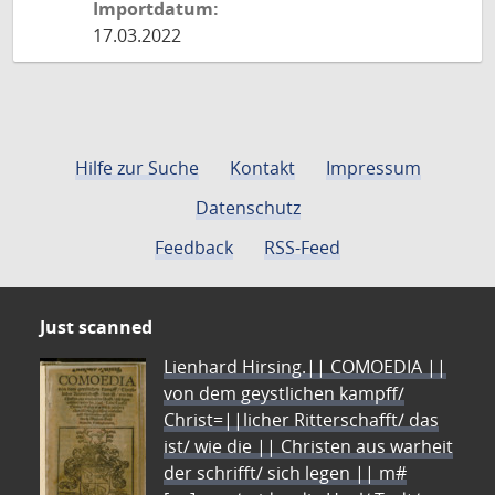
Importdatum:
17.03.2022
Hilfe zur Suche
Kontakt
Impressum
Datenschutz
Feedback
RSS-Feed
Just scanned
Lienhard Hirsing.|| COMOEDIA ||
von dem geystlichen kampff/
Christ=||licher Ritterschafft/ das
ist/ wie die || Christen aus warheit
der schrifft/ sich legen || m#