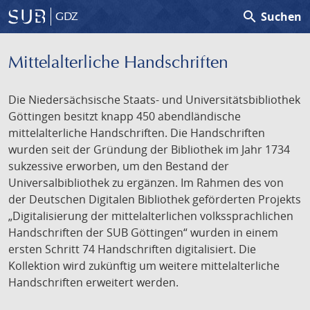
search
Suchen
GDZ
Mittelalterliche Handschriften
Die Niedersächsische Staats- und Universitätsbibliothek
Göttingen besitzt knapp 450 abendländische
mittelalterliche Handschriften. Die Handschriften
wurden seit der Gründung der Bibliothek im Jahr 1734
sukzessive erworben, um den Bestand der
Universalbibliothek zu ergänzen. Im Rahmen des von
der Deutschen Digitalen Bibliothek geförderten Projekts
„Digitalisierung der mittelalterlichen volkssprachlichen
Handschriften der SUB Göttingen“ wurden in einem
ersten Schritt 74 Handschriften digitalisiert. Die
Kollektion wird zukünftig um weitere mittelalterliche
Handschriften erweitert werden.