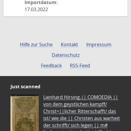
Importdatum:
17.03.2022
Hilfe zur Suche
Kontakt
Impressum
Datenschutz
Feedback
RSS-Feed
Just scanned
Lienhard Hirsing.|| COMOEDIA ||
von dem geystlichen kampff/
Christ=||licher Ritterschafft/ das
ist/ wie die || Christen aus warheit
der schrifft/ sich legen || m#