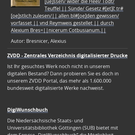
[ue]ssen/ wider die Heel/ Todt/
Teuffel || Sünde/ Gesetz #[et]c̃ tr#
[oe]stlich zulesen/|| allen bl#[oe]den gewissen/
vorfasset || vnd Reymweis gestellet || durch
Alexium Bres=||nicerum Cotbusianum.||
Autor: Bresnicer, Alexius
ZVDD - Zentrales Verzeichnis digitalisierter Drucke
Ist Ihr gesuchtes Werk noch nicht in unserem
digitalen Bestand? Dann probieren Sie es doch in
unserem ZVDD Portal, das mehr als 1.600.000
bundesweit digitalisierte Werke nachweist.
DigiWunschbuch
Die Niedersächsische Staats- und
Universitätsbibliothek Göttingen (SUB) bietet mit