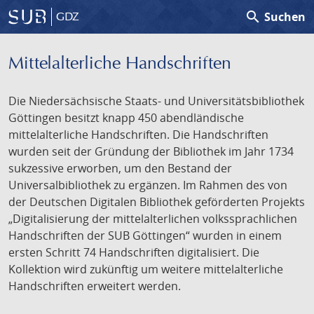
search
Suchen
GDZ
Mittelalterliche Handschriften
Die Niedersächsische Staats- und Universitätsbibliothek
Göttingen besitzt knapp 450 abendländische
mittelalterliche Handschriften. Die Handschriften
wurden seit der Gründung der Bibliothek im Jahr 1734
sukzessive erworben, um den Bestand der
Universalbibliothek zu ergänzen. Im Rahmen des von
der Deutschen Digitalen Bibliothek geförderten Projekts
„Digitalisierung der mittelalterlichen volkssprachlichen
Handschriften der SUB Göttingen“ wurden in einem
ersten Schritt 74 Handschriften digitalisiert. Die
Kollektion wird zukünftig um weitere mittelalterliche
Handschriften erweitert werden.