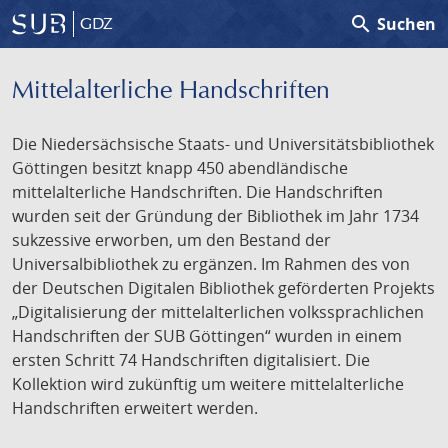
search
Suchen
GDZ
Mittelalterliche Handschriften
Die Niedersächsische Staats- und Universitätsbibliothek
Göttingen besitzt knapp 450 abendländische
mittelalterliche Handschriften. Die Handschriften
wurden seit der Gründung der Bibliothek im Jahr 1734
sukzessive erworben, um den Bestand der
Universalbibliothek zu ergänzen. Im Rahmen des von
der Deutschen Digitalen Bibliothek geförderten Projekts
„Digitalisierung der mittelalterlichen volkssprachlichen
Handschriften der SUB Göttingen“ wurden in einem
ersten Schritt 74 Handschriften digitalisiert. Die
Kollektion wird zukünftig um weitere mittelalterliche
Handschriften erweitert werden.