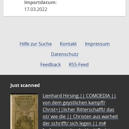
Importdatum:
17.03.2022
Hilfe zur Suche
Kontakt
Impressum
Datenschutz
Feedback
RSS-Feed
Just scanned
Lienhard Hirsing.|| COMOEDIA ||
von dem geystlichen kampff/
Christ=||licher Ritterschafft/ das
ist/ wie die || Christen aus warheit
der schrifft/ sich legen || m#