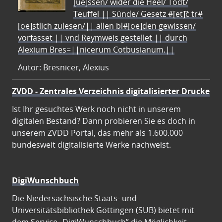
[ue]ssen/ wider die Heel/ Todt/
Teuffel || Sünde/ Gesetz #[et]c̃ tr#
[oe]stlich zulesen/|| allen bl#[oe]den gewissen/
vorfasset || vnd Reymweis gestellet || durch
Alexium Bres=||nicerum Cotbusianum.||
Autor: Bresnicer, Alexius
ZVDD - Zentrales Verzeichnis digitalisierter Drucke
Ist Ihr gesuchtes Werk noch nicht in unserem
digitalen Bestand? Dann probieren Sie es doch in
unserem ZVDD Portal, das mehr als 1.600.000
bundesweit digitalisierte Werke nachweist.
DigiWunschbuch
Die Niedersächsische Staats- und
Universitätsbibliothek Göttingen (SUB) bietet mit