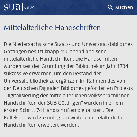
search
Suchen
GDZ
Mittelalterliche Handschriften
Die Niedersächsische Staats- und Universitätsbibliothek
Göttingen besitzt knapp 450 abendländische
mittelalterliche Handschriften. Die Handschriften
wurden seit der Gründung der Bibliothek im Jahr 1734
sukzessive erworben, um den Bestand der
Universalbibliothek zu ergänzen. Im Rahmen des von
der Deutschen Digitalen Bibliothek geförderten Projekts
„Digitalisierung der mittelalterlichen volkssprachlichen
Handschriften der SUB Göttingen“ wurden in einem
ersten Schritt 74 Handschriften digitalisiert. Die
Kollektion wird zukünftig um weitere mittelalterliche
Handschriften erweitert werden.