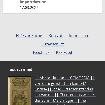
Importdatum:
17.03.2022
Hilfe zur Suche
Kontakt
Impressum
Datenschutz
Feedback
RSS-Feed
Just scanned
Lienhard Hirsing.|| COMOEDIA ||
von dem geystlichen kampff/
Christ=||licher Ritterschafft/ das
ist/ wie die || Christen aus warheit
der schrifft/ sich legen || m#