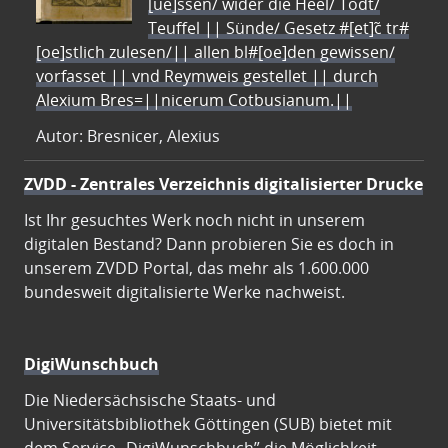
[ue]ssen/ wider die Heel/ Todt/
Teuffel || Sünde/ Gesetz #[et]c̃ tr#
[oe]stlich zulesen/|| allen bl#[oe]den gewissen/
vorfasset || vnd Reymweis gestellet || durch
Alexium Bres=||nicerum Cotbusianum.||
Autor: Bresnicer, Alexius
ZVDD - Zentrales Verzeichnis digitalisierter Drucke
Ist Ihr gesuchtes Werk noch nicht in unserem
digitalen Bestand? Dann probieren Sie es doch in
unserem ZVDD Portal, das mehr als 1.600.000
bundesweit digitalisierte Werke nachweist.
DigiWunschbuch
Die Niedersächsische Staats- und
Universitätsbibliothek Göttingen (SUB) bietet mit