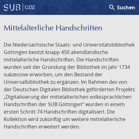
search
Suchen
GDZ
Mittelalterliche Handschriften
Die Niedersächsische Staats- und Universitätsbibliothek
Göttingen besitzt knapp 450 abendländische
mittelalterliche Handschriften. Die Handschriften
wurden seit der Gründung der Bibliothek im Jahr 1734
sukzessive erworben, um den Bestand der
Universalbibliothek zu ergänzen. Im Rahmen des von
der Deutschen Digitalen Bibliothek geförderten Projekts
„Digitalisierung der mittelalterlichen volkssprachlichen
Handschriften der SUB Göttingen“ wurden in einem
ersten Schritt 74 Handschriften digitalisiert. Die
Kollektion wird zukünftig um weitere mittelalterliche
Handschriften erweitert werden.