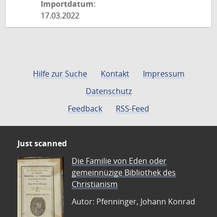
Importdatum:
17.03.2022
Hilfe zur Suche
Kontakt
Impressum
Datenschutz
Feedback
RSS-Feed
Just scanned
Die Familie von Eden oder
gemeinnüzige Bibliothek des
Christianism
Autor: Pfenninger, Johann Konrad