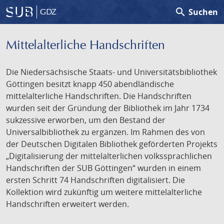
search
Suchen
GDZ
Mittelalterliche Handschriften
Die Niedersächsische Staats- und Universitätsbibliothek
Göttingen besitzt knapp 450 abendländische
mittelalterliche Handschriften. Die Handschriften
wurden seit der Gründung der Bibliothek im Jahr 1734
sukzessive erworben, um den Bestand der
Universalbibliothek zu ergänzen. Im Rahmen des von
der Deutschen Digitalen Bibliothek geförderten Projekts
„Digitalisierung der mittelalterlichen volkssprachlichen
Handschriften der SUB Göttingen“ wurden in einem
ersten Schritt 74 Handschriften digitalisiert. Die
Kollektion wird zukünftig um weitere mittelalterliche
Handschriften erweitert werden.