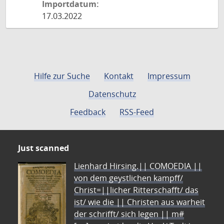
Importdatum:
17.03.2022
Hilfe zur Suche
Kontakt
Impressum
Datenschutz
Feedback
RSS-Feed
Just scanned
Lienhard Hirsing.|| COMOEDIA ||
von dem geystlichen kampff/
Christ=||licher Ritterschafft/ das
ist/ wie die || Christen aus warheit
der schrifft/ sich legen || m#