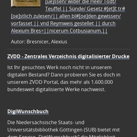
[ue]ssen/ wider die Heel/ Todt/
Teuffel || Sünde/ Gesetz #[et]c̃ tr#
[oe]stlich zulesen/|| allen bl#[oe]den gewissen/
vorfasset || vnd Reymweis gestellet || durch
Alexium Bres=||nicerum Cotbusianum.||
Autor: Bresnicer, Alexius
ZVDD - Zentrales Verzeichnis digitalisierter Drucke
Ist Ihr gesuchtes Werk noch nicht in unserem
digitalen Bestand? Dann probieren Sie es doch in
unserem ZVDD Portal, das mehr als 1.600.000
bundesweit digitalisierte Werke nachweist.
DigiWunschbuch
Die Niedersächsische Staats- und
Universitätsbibliothek Göttingen (SUB) bietet mit