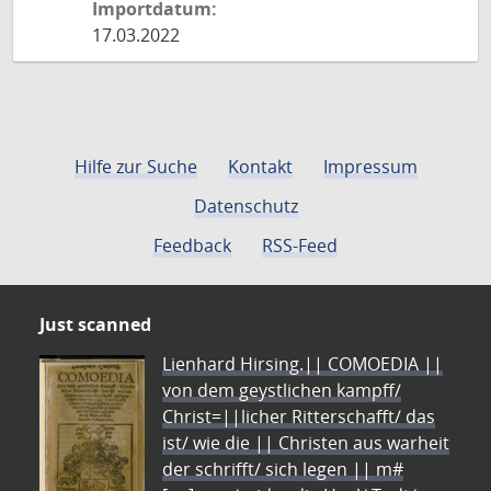
Importdatum:
17.03.2022
Hilfe zur Suche
Kontakt
Impressum
Datenschutz
Feedback
RSS-Feed
Just scanned
Lienhard Hirsing.|| COMOEDIA ||
von dem geystlichen kampff/
Christ=||licher Ritterschafft/ das
ist/ wie die || Christen aus warheit
der schrifft/ sich legen || m#