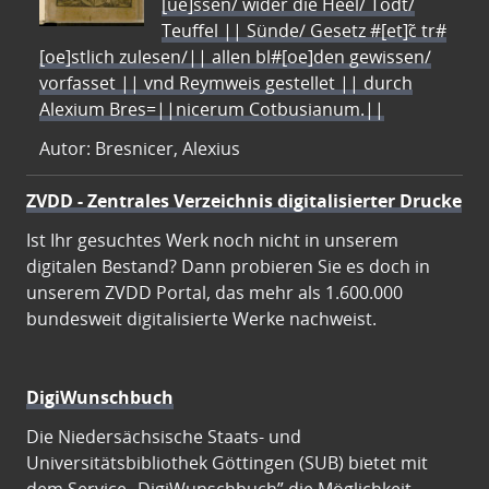
[ue]ssen/ wider die Heel/ Todt/
Teuffel || Sünde/ Gesetz #[et]c̃ tr#
[oe]stlich zulesen/|| allen bl#[oe]den gewissen/
vorfasset || vnd Reymweis gestellet || durch
Alexium Bres=||nicerum Cotbusianum.||
Autor: Bresnicer, Alexius
ZVDD - Zentrales Verzeichnis digitalisierter Drucke
Ist Ihr gesuchtes Werk noch nicht in unserem
digitalen Bestand? Dann probieren Sie es doch in
unserem ZVDD Portal, das mehr als 1.600.000
bundesweit digitalisierte Werke nachweist.
DigiWunschbuch
Die Niedersächsische Staats- und
Universitätsbibliothek Göttingen (SUB) bietet mit