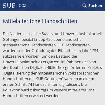
search
Suchen
GDZ
Mittelalterliche Handschriften
Die Niedersächsische Staats- und Universitätsbibliothek
Göttingen besitzt knapp 450 abendländische
mittelalterliche Handschriften. Die Handschriften
wurden seit der Gründung der Bibliothek im Jahr 1734
sukzessive erworben, um den Bestand der
Universalbibliothek zu ergänzen. Im Rahmen des von
der Deutschen Digitalen Bibliothek geförderten Projekts
„Digitalisierung der mittelalterlichen volkssprachlichen
Handschriften der SUB Göttingen“ wurden in einem
ersten Schritt 74 Handschriften digitalisiert. Die
Kollektion wird zukünftig um weitere mittelalterliche
Handschriften erweitert werden.