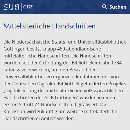
search
Suchen
GDZ
Mittelalterliche Handschriften
Die Niedersächsische Staats- und Universitätsbibliothek
Göttingen besitzt knapp 450 abendländische
mittelalterliche Handschriften. Die Handschriften
wurden seit der Gründung der Bibliothek im Jahr 1734
sukzessive erworben, um den Bestand der
Universalbibliothek zu ergänzen. Im Rahmen des von
der Deutschen Digitalen Bibliothek geförderten Projekts
„Digitalisierung der mittelalterlichen volkssprachlichen
Handschriften der SUB Göttingen“ wurden in einem
ersten Schritt 74 Handschriften digitalisiert. Die
Kollektion wird zukünftig um weitere mittelalterliche
Handschriften erweitert werden.