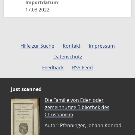
Importdatum:
17.03.2022
Hilfe zur Suche
Kontakt
Impressum
Datenschutz
Feedback
RSS-Feed
Just scanned
Die Familie von Eden oder
gemeinnüzige Bibliothek des
Christianism
Autor: Pfenninger, Johann Konrad