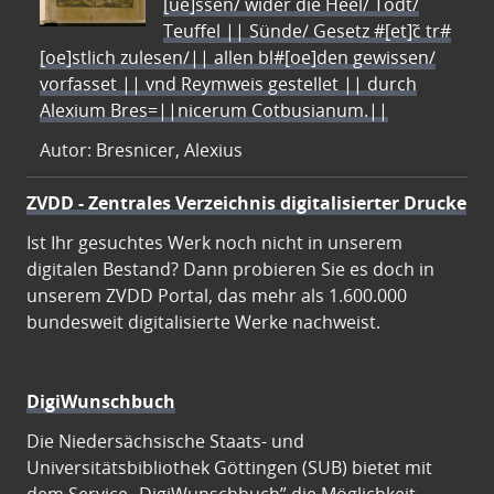
[ue]ssen/ wider die Heel/ Todt/
Teuffel || Sünde/ Gesetz #[et]c̃ tr#
[oe]stlich zulesen/|| allen bl#[oe]den gewissen/
vorfasset || vnd Reymweis gestellet || durch
Alexium Bres=||nicerum Cotbusianum.||
Autor: Bresnicer, Alexius
ZVDD - Zentrales Verzeichnis digitalisierter Drucke
Ist Ihr gesuchtes Werk noch nicht in unserem
digitalen Bestand? Dann probieren Sie es doch in
unserem ZVDD Portal, das mehr als 1.600.000
bundesweit digitalisierte Werke nachweist.
DigiWunschbuch
Die Niedersächsische Staats- und
Universitätsbibliothek Göttingen (SUB) bietet mit