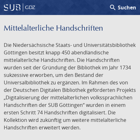
search
Suchen
GDZ
Mittelalterliche Handschriften
Die Niedersächsische Staats- und Universitätsbibliothek
Göttingen besitzt knapp 450 abendländische
mittelalterliche Handschriften. Die Handschriften
wurden seit der Gründung der Bibliothek im Jahr 1734
sukzessive erworben, um den Bestand der
Universalbibliothek zu ergänzen. Im Rahmen des von
der Deutschen Digitalen Bibliothek geförderten Projekts
„Digitalisierung der mittelalterlichen volkssprachlichen
Handschriften der SUB Göttingen“ wurden in einem
ersten Schritt 74 Handschriften digitalisiert. Die
Kollektion wird zukünftig um weitere mittelalterliche
Handschriften erweitert werden.