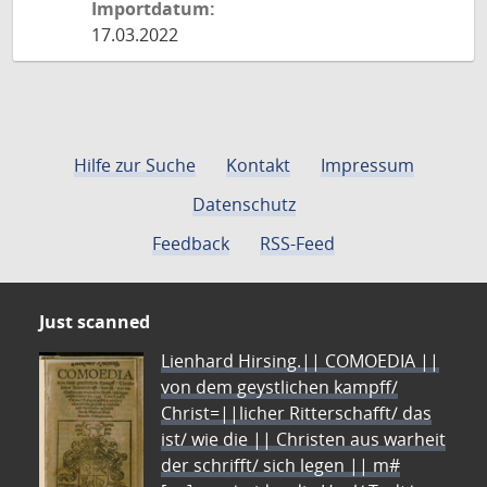
Importdatum:
17.03.2022
Hilfe zur Suche
Kontakt
Impressum
Datenschutz
Feedback
RSS-Feed
Just scanned
Lienhard Hirsing.|| COMOEDIA ||
von dem geystlichen kampff/
Christ=||licher Ritterschafft/ das
ist/ wie die || Christen aus warheit
der schrifft/ sich legen || m#