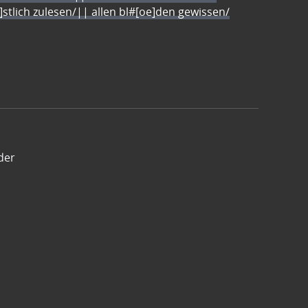
e]stlich zulesen/|| allen bl#[oe]den gewissen/
der