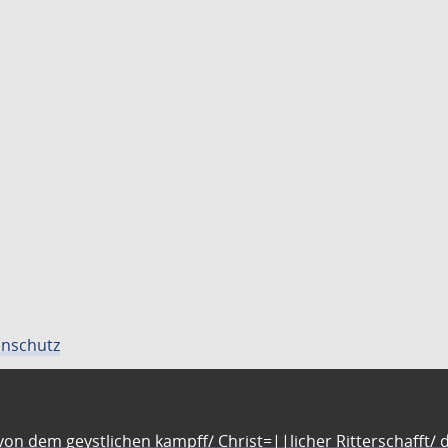
nschutz
n dem geystlichen kampff/ Christ=||licher Ritterschafft/ da