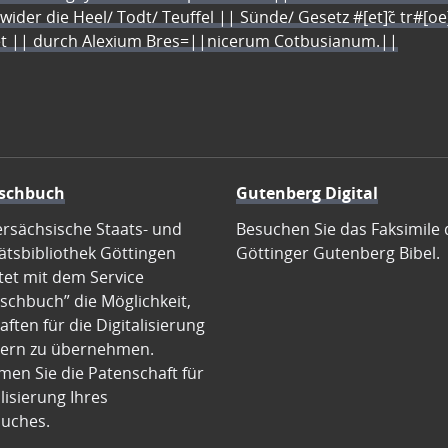
 wider die Heel/ Todt/ Teuffel || Sünde/ Gesetz #[et]c̃ tr#[o
let || durch Alexium Bres=||nicerum Cotbusianum.||
schbuch
Gutenberg Digital
ersächsische Staats- und
Besuchen Sie das Faksimile 
ätsbibliothek Göttingen
Göttinger Gutenberg Bibel.
tet mit dem Service
schbuch” die Möglichkeit,
ften für die Digitalisierung
ern zu übernehmen.
en Sie die Patenschaft für
alisierung Ihres
uches.