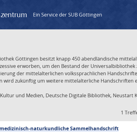
gszentrum
Ein Service der SUB Göttingen
liothek Göttingen besitzt knapp 450 abendländische mittela
ukzessive erworben, um den Bestand der Universalbibliothe
lisierung der mittelalterlichen volkssprachlichen Handschri
ion wird zukünftig um weitere mittelalterliche Handschriften
ultur und Medien, Deutsche Digitale Bibliothek, Neustart 
1 Treff
sch-medizinisch-naturkundliche Sammelhandschrift