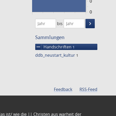
0
0
1474
1475
keyboard_arrow_right
bis
Suche
einschränke
Sammlungen
remove
Handschriften
1
ddb_neustart_kultur
1
Feedback
RSS-Feed
s ist/ wie die || Christen aus warheit der