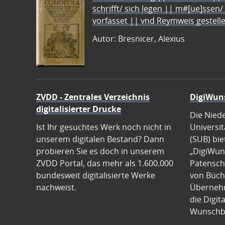
schrifft/ sich legen || m#[ue]ssen/
vorfasset || vnd Reymweis gestel
Autor: Bresnicer, Alexius
ZVDD - Zentrales Verzeichnis
DigiWun
digitalisierter Drucke
Die Nied
Ist Ihr gesuchtes Werk noch nicht in
Universit
unserem digitalen Bestand? Dann
(SUB) bie
probieren Sie es doch in unserem
„DigiWun
ZVDD Portal, das mehr als 1.600.000
Patenscha
bundesweit digitalisierte Werke
von Büch
nachweist.
Übernehm
die Digit
Wunschb