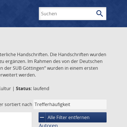
search
Suchen
lterliche Handschriften. Die Handschriften wurden
k zu ergänzen. Im Rahmen des von der Deutschen
ften der SUB Göttingen“ wurden in einem ersten
 erweitert werden.
Kultur |
Status:
laufend
er
sortiert nach
remove
Alle Filter entfernen
Autoren