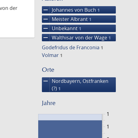
 von der
remove
Johannes von Buch
1
remove
Meister Albrant
1
remove
Unbekannt
1
remove
Walthisar von der Wage
1
Godefridus de Franconia
1
Volmar
1
Orte
remove
Nordbayern, Ostfranken
(?)
1
Jahre
1
1