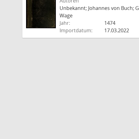
Autoren
Unbekannt; Johannes von Buch; Go
Wage
Jahr:
1474
Importdatum:
17.03.2022