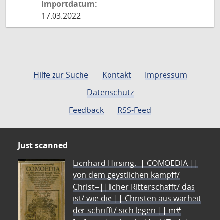
Importdatum:
17.03.2022
Hilfe zur Suche
Kontakt
Impressum
Datenschutz
Feedback
RSS-Feed
Just scanned
Lienhard Hirsing.|| COMOEDIA ||
von dem geystlichen kampff/
Christ=||licher Ritterschafft/ das
ist/ wie die || Christen aus warheit
der schrifft/ sich legen || m#