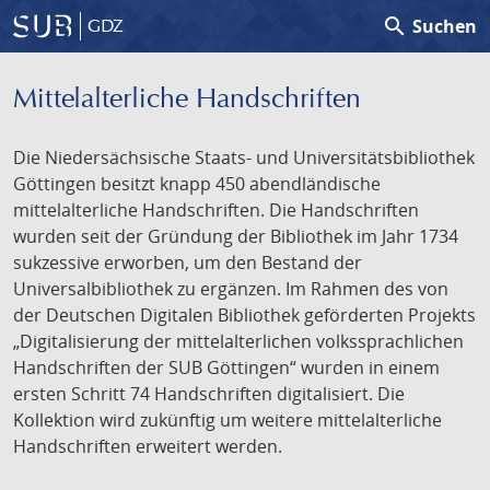
search
Suchen
GDZ
Mittelalterliche Handschriften
Die Niedersächsische Staats- und Universitätsbibliothek
Göttingen besitzt knapp 450 abendländische
mittelalterliche Handschriften. Die Handschriften
wurden seit der Gründung der Bibliothek im Jahr 1734
sukzessive erworben, um den Bestand der
Universalbibliothek zu ergänzen. Im Rahmen des von
der Deutschen Digitalen Bibliothek geförderten Projekts
„Digitalisierung der mittelalterlichen volkssprachlichen
Handschriften der SUB Göttingen“ wurden in einem
ersten Schritt 74 Handschriften digitalisiert. Die
Kollektion wird zukünftig um weitere mittelalterliche
Handschriften erweitert werden.