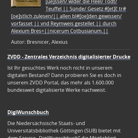
[ue]ssen/ wider die Heel/ Todt/
Teuffel || Sünde/ Gesetz #[et]c̃ tr#
[oe]stlich zulesen/|| allen bl#[oe]den gewissen/
vorfasset || vnd Reymweis gestellet || durch
Alexium Bres=||nicerum Cotbusianum.||
Autor: Bresnicer, Alexius
ZVDD - Zentrales Verzeichnis digitalisierter Drucke
Ist Ihr gesuchtes Werk noch nicht in unserem
digitalen Bestand? Dann probieren Sie es doch in
unserem ZVDD Portal, das mehr als 1.600.000
bundesweit digitalisierte Werke nachweist.
DigiWunschbuch
Die Niedersächsische Staats- und
Universitätsbibliothek Göttingen (SUB) bietet mit